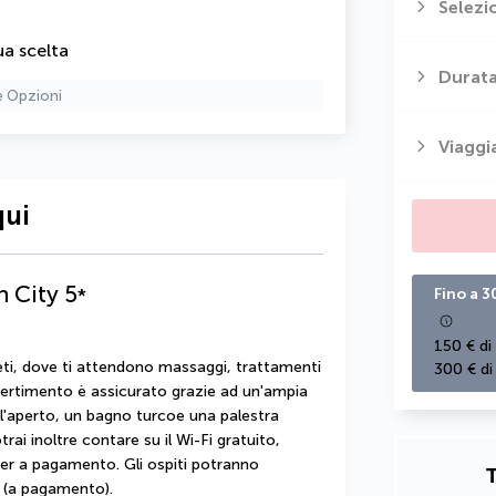
Selezi
ua scelta
Durata
e Opzioni
Viaggi
qui
 City
5
*
Fino a 3
150 € di
eti, dove ti attendono massaggi, trattamenti 
300 € di
divertimento è assicurato grazie ad un'ampia 
ll'aperto, un bagno turcoe una palestra 
ai inoltre contare su il Wi-Fi gratuito, 
ter a pagamento. Gli ospiti potranno 
T
a (a pagamento).