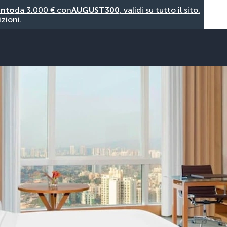
onto
da 3.000 € con
AUGUST300
, validi su tutto il sito.
zioni.