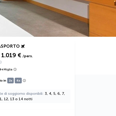
ASPORTO
1.019 €
/pers.
9
+
Miglia
io in
2x
4x
te di soggiorno disponibili
3, 4, 5, 6, 7,
11, 12, 13 o 14 notti