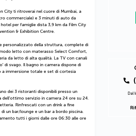
ity ti ritroverai nel cuore di Mumbai, a 
ro commerciale) e 3 minuti di auto da 
otel per famiglie dista 3,9 km da Film City 
ntion & Exhibition Centre.
e personalizzato della struttura, complete di 
comodo letto con materasso Select Comfort, 
ia da letto di alta qualità. La TV con canali 
po' di svago. Il bagno in camera dispone di 
a immersione totale e set di cortesia 
 dei 3 ristoranti disponibili presso un 
Dal 
 dell'ottimo servizio in camera 24 ore su 24. 
tteria. Rinfrescati con un drink a fine 
Ri
à di un bar/lounge e un bar a bordo piscina. 
mento tutti i giorni dalle ore 06:30 alle ore 