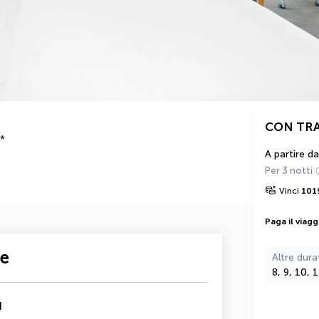
CON TR
*
A partire da
Per 3 notti
Vinci
101
Paga il viagg
te
Altre dura
8, 9, 10, 
d