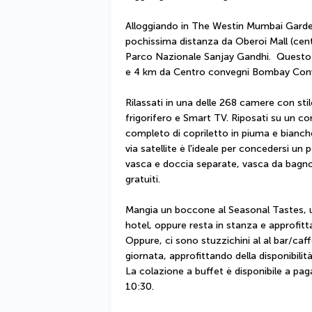
Alloggiando in The Westin Mumbai Garden C
pochissima distanza da Oberoi Mall (cent
Parco Nazionale Sanjay Gandhi.  Questo h
e 4 km da Centro convegni Bombay Conve
Rilassati in una delle 268 camere con stil
frigorifero e Smart TV. Riposati su un 
completo di copriletto in piuma e biancher
via satellite è l'ideale per concedersi un 
vasca e doccia separate, vasca da bagno 
gratuiti.
Mangia un boccone al Seasonal Tastes, uno
hotel, oppure resta in stanza e approfitta
Oppure, ci sono stuzzichini al al bar/caffe
giornata, approfittando della disponibilit
La colazione a buffet è disponibile a paga
10:30.