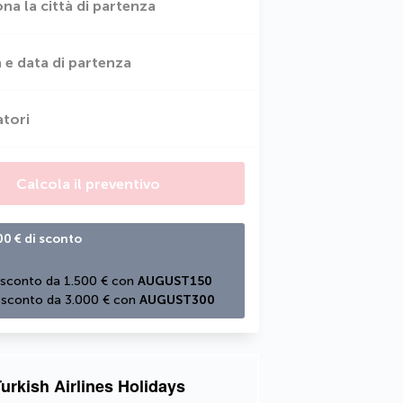
ona la città di partenza
 e data di partenza
atori
Calcola il preventivo
00 € di sconto
 sconto da 1.500 € con 
AUGUST150
 sconto da 3.000 € con 
AUGUST300
urkish Airlines Holidays