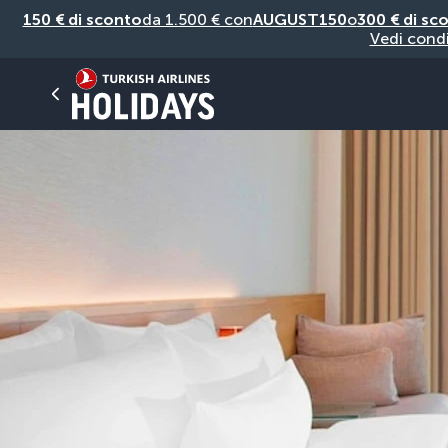
150 € di sconto
da 1.500 € con
AUGUST150
o
300 € di sc
Vedi condi