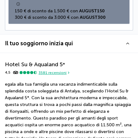
150 € di sconto da 1.500 € con 
AUGUST150
300 € di sconto da 3.000 € con 
AUGUST300
Il tuo soggiorno inizia qui
Hotel Su & Aqualand
5
*
4,5
3581
recensioni
egala alla tua famiglia una vacanza indimenticabile sulla 
splendida costa soleggiata di Antalya, scegliendo l’Hotel Su & 
Aqualand 5*. Con la sua architettura moderna e impeccabile, 
questa struttura si trova a pochi passi dalla magnifica spiaggia 
di Konyaalti, offrendo un mix perfetto di eleganza e 
divertimento. Questo paradiso per gli amanti degli sport 
acquatici ospita un enorme parco acquatico di 11.500 m², una 
piscina a onde e altre piscine dove rilassarsi o divertirsi con 