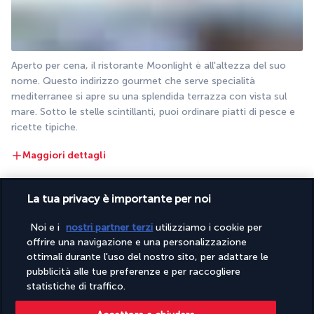
Aperto per cena, il ristorante Moonlight è all'altezza del suo 
nome. Questo indirizzo gourmet che serve specialità 
mediterranee si apre su una splendida terrazza con vista sul 
mare. Sotto le stelle scintillanti, puoi ordinare piatti di pesce e 
ricette tipiche.
Maggiori dettagli
La tua privacy è importante per noi
Attività e Lifestyle
Noi e i
nostri partner terzi
utilizziamo i cookie per
offrire una navigazione e una personalizzazione
Al centro dell’hotel Su & Aqualand, ogni momento è 
ottimali durante l'uso del nostro sito, per adattare le
un’occasione per creare ricordi indimenticabili grazie a 
pubblicità alle tue preferenze e per raccogliere
un’ampia gamma di attività e intrattenimento.
statistiche di traffico.
Che tu scelga di rilassarti sulla spiaggia paesaggistica, 