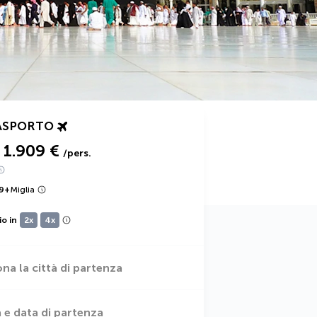
ASPORTO
1.909 €
/pers.
9
+
Miglia
io in
2x
4x
ona la città di partenza
 e data di partenza