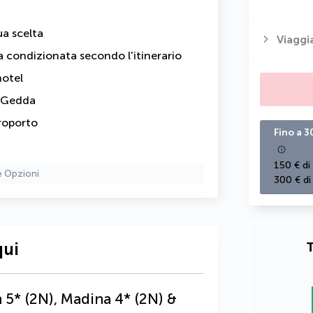
ua scelta
Viaggi
a condizionata secondo l'itinerario
hotel
a Gedda
roporto
Fino a 3
150 € di
e Opzioni
300 € di
T
qui
5* (2N), Madina 4* (2N) &