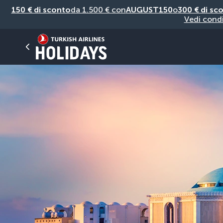
150 € di sconto
da 1.500 € con
AUGUST150
o
300 € di sc
Vedi condi