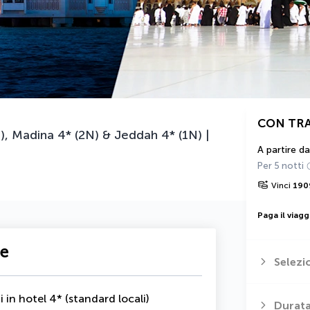
CON TR
, Madina 4* (2N) & Jeddah 4* (1N) |
A partire da
Per 5 notti
Vinci
190
Paga il viagg
te
Selezi
i in hotel 4* (standard locali)
Durata