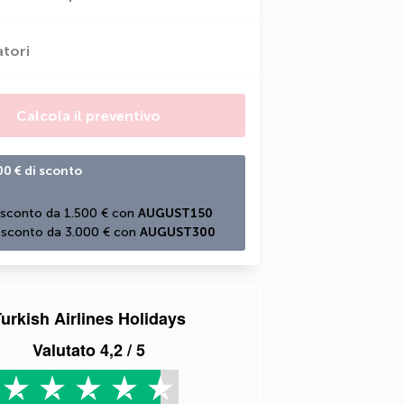
atori
Calcola il preventivo
00 € di sconto
 sconto da 1.500 € con 
AUGUST150
 sconto da 3.000 € con 
AUGUST300
urkish Airlines Holidays
Valutato
4,2
/ 5