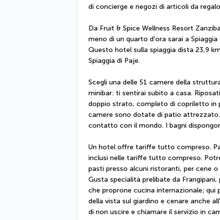
di concierge e negozi di articoli da regal
Da Fruit & Spice Wellness Resort Zanzibar
meno di un quarto d'ora sarai a Spiaggia 
Questo hotel sulla spiaggia dista 23,9 km
Spiaggia di Paje.
Scegli una delle 51 camere della struttura
minibar: ti sentirai subito a casa. Ripos
doppio strato, completo di copriletto in 
camere sono dotate di patio attrezzato. Il
contatto con il mondo. I bagni dispongono 
Un hotel offre tariffe tutto compreso. Pas
inclusi nelle tariffe tutto compreso. Potr
pasti presso alcuni ristoranti, per cene o p
Gusta specialità prelibate da Frangipani, 
che proprone cucina internazionale; qui p
della vista sul giardino e cenare anche al
di non uscire e chiamare il servizio in cam