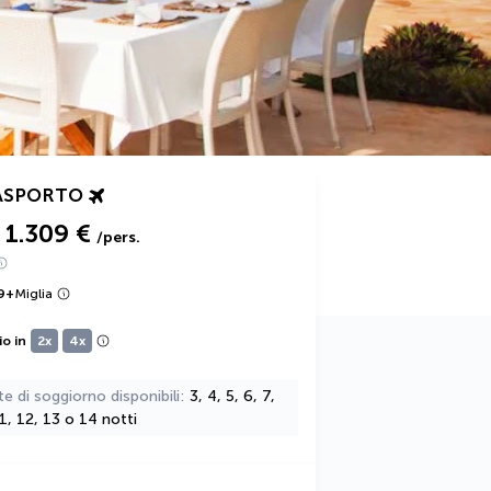
ASPORTO
1.309 €
/pers.
9
+
Miglia
io in
2x
4x
te di soggiorno disponibili
3, 4, 5, 6, 7,
11, 12, 13 o 14 notti