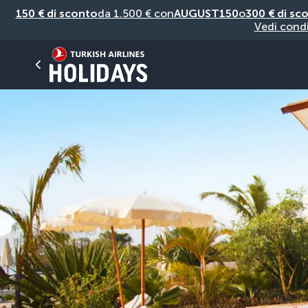
150 € di sconto
da 1.500 € con
AUGUST150
o
300 € di sc
Vedi condi