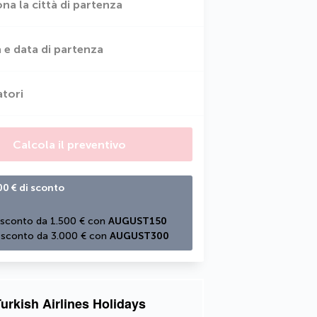
ona la città di partenza
 e data di partenza
atori
Calcola il preventivo
00 € di sconto
 sconto da 1.500 € con 
AUGUST150
 sconto da 3.000 € con 
AUGUST300
urkish Airlines Holidays