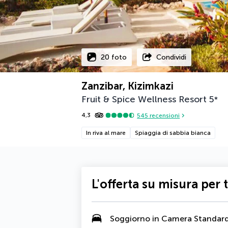
20 foto
Condividi
Zanzibar, Kizimkazi
Fruit & Spice Wellness Resort
5
*
4,3
545
recensioni
In riva al mare
Spiaggia di sabbia bianca
L'offerta su misura per 
Soggiorno in Camera Standar