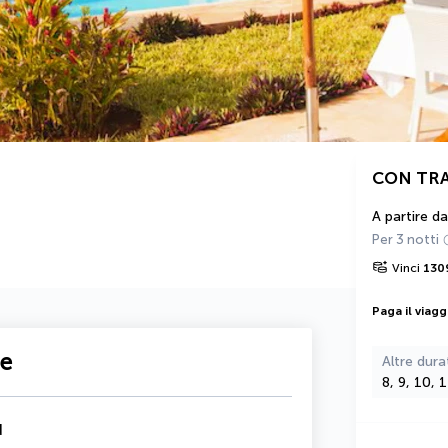
CON TR
A partire da
Per 3 notti
Vinci
130
Paga il viagg
te
Altre dura
8, 9, 10, 
d