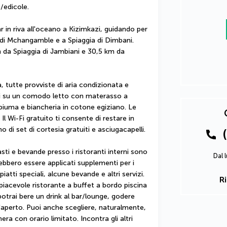
o/edicole.
 in riva all'oceano a Kizimkazi, guidando per 
di Mchangamble e a Spiaggia di Dimbani.  
 da Spiaggia di Jambiani e 30,5 km da 
, tutte provviste di aria condizionata e 
ati su un comodo letto con materasso a 
piuma e biancheria in cotone egiziano. Le 
 Wi-Fi gratuito ti consente di restare in 
di set di cortesia gratuiti e asciugacapelli.
ti e bevande presso i ristoranti interni sono 
Dal 
ebbero essere applicati supplementi per i 
iatti speciali, alcune bevande e altri servizi. 
R
piacevole ristorante a buffet a bordo piscina 
otrai bere un drink al bar/lounge, godere 
l'aperto. Puoi anche scegliere, naturalmente, 
era con orario limitato. Incontra gli altri 