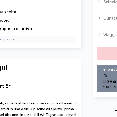
Selezi
ua scelta
Durata
hotel
roporto di arrivo
Viaggi
e Opzioni
qui
Fino a 3
150 € di
rt
5
*
300 € di
eti, dove ti attendono massaggi, trattamenti 
rgiti in una delle 4 piscine all'aperto, prima 
T
el dispone, inoltre, di il Wi-Fi gratuito, servizi 