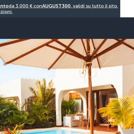
onto
da 3.000 € con
AUGUST300
, validi su tutto il sito.
zioni.