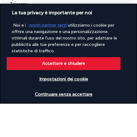
Terrazza
Toilette pubblica accessibile in sedia a rotelle
La tua privacy è importante per noi
Trasferimento aeroportuale (con supplemento)
Utilizzati prodotti ecosostenibili per le pulizie
Noi e i
nostri partner terzi
utilizziamo i cookie per
Vela sul posto in loco
offrire una navigazione e una personalizzazione
Wi-Fi gratuito
ottimali durante l'uso del nostro sito, per adattare le
Windsurf in loco
pubblicità alle tue preferenze e per raccogliere
Windsurf nelle vicinanze
Zanzariere
statistiche di traffico.
Strutture
Accettare e chiudere
Centro benessere aperto 24 ore su 24
Centro congressi
Impostazioni dei cookie
Palestra aperta 24 ore su 24
Piscina per bambini
Verificare le disponibilità
Sala per trattamenti spa
Continuare senza accettare
Spa completamente attrezzata
Spa in loco
Scopri la destinazione