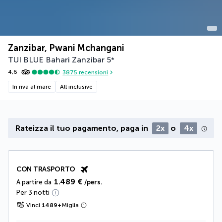
Zanzibar, Pwani Mchangani
TUI BLUE Bahari Zanzibar
5
*
4,6
3875
recensioni
In riva al mare
All inclusive
Rateizza il tuo pagamento, paga in
2x
o
4x
CON TRASPORTO
1.489 €
A partire da
/pers.
Per 3 notti
Vinci
1489
+
Miglia