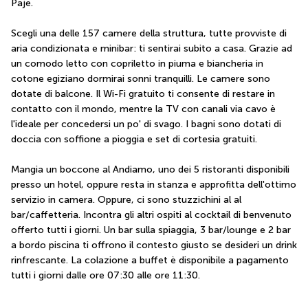
Paje.
Scegli una delle 157 camere della struttura, tutte provviste di 
aria condizionata e minibar: ti sentirai subito a casa. Grazie ad 
un comodo letto con copriletto in piuma e biancheria in 
cotone egiziano dormirai sonni tranquilli. Le camere sono 
dotate di balcone. Il Wi-Fi gratuito ti consente di restare in 
contatto con il mondo, mentre la TV con canali via cavo è 
l'ideale per concedersi un po' di svago. I bagni sono dotati di 
doccia con soffione a pioggia e set di cortesia gratuiti.
Mangia un boccone al Andiamo, uno dei 5 ristoranti disponibili 
presso un hotel, oppure resta in stanza e approfitta dell'ottimo 
servizio in camera. Oppure, ci sono stuzzichini al al 
bar/caffetteria. Incontra gli altri ospiti al cocktail di benvenuto 
offerto tutti i giorni. Un bar sulla spiaggia, 3 bar/lounge e 2 bar 
a bordo piscina ti offrono il contesto giusto se desideri un drink 
rinfrescante. La colazione a buffet è disponibile a pagamento 
tutti i giorni dalle ore 07:30 alle ore 11:30.