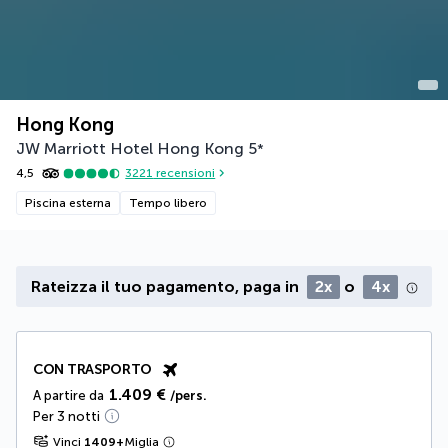
Hong Kong
JW Marriott Hotel Hong Kong
5
*
4,5
3221
recensioni
Piscina esterna
Tempo libero
Rateizza il tuo pagamento, paga in
2x
o
4x
CON TRASPORTO
1.409 €
A partire da
/pers.
Per 3 notti
Vinci
1409
+
Miglia