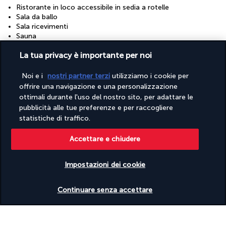
Ristorante in loco accessibile in sedia a rotelle
Sala da ballo
Sala ricevimenti
Sauna
Sedie a rotelle disponibili in loco
La tua privacy è importante per noi
Sentiero ben illuminato per l’ingresso
Sentiero senza scale per l’ingresso
Servizi concierge
Noi e i
nostri partner terzi
utilizziamo i cookie per
Servizi per matrimoni
offrire una navigazione e una personalizzazione
Servizio di lavanderia/lavaggio a secco
ottimali durante l'uso del nostro sito, per adattare le
Solo WC a risparmio d'acqua
pubblicità alle tue preferenze e per raccogliere
Solo docce a risparmio d'acqua
statistiche di traffico.
Solo stoviglie riutilizzabili
Solo tazze e bicchieri riutilizzabili
Accettare e chiudere
Struttura riservata ai non fumatori
Wi-Fi gratuito
Impostazioni dei cookie
Strutture
Verificare le disponibilità
Centro benessere aperto 24 ore su 24
Continuare senza accettare
Centro congressi
Palestra aperta 24 ore su 24
Sale per conferenze
Sale per riunioni