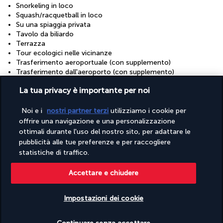
Snorkeling in loco
Squash/racquetball in loco
Su una spiaggia privata
Tavolo da biliardo
Terrazza
Tour ecologici nelle vicinanze
Trasferimento aeroportuale (con supplemento)
Trasferimento dall'aeroporto (con supplemento)
Wi-Fi gratuito
La tua privacy è importante per noi
Windsurf nelle vicinanze
Strutture
Noi e i
nostri partner terzi
utilizziamo i cookie per
offrire una navigazione e una personalizzazione
Centro benessere
ottimali durante l'uso del nostro sito, per adattare le
Centro congressi
pubblicità alle tue preferenze e per raccogliere
Palestra
Piscina per bambini
statistiche di traffico.
Sale per conferenze
Sale per riunioni
Accettare e chiudere
Spa in loco
Impostazioni dei cookie
Scopri la destinazione
Verificare le disponibilità