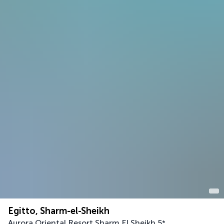
Egitto, Sharm-el-Sheikh
Aurora Oriental Resort Sharm El Sheikh
5
*