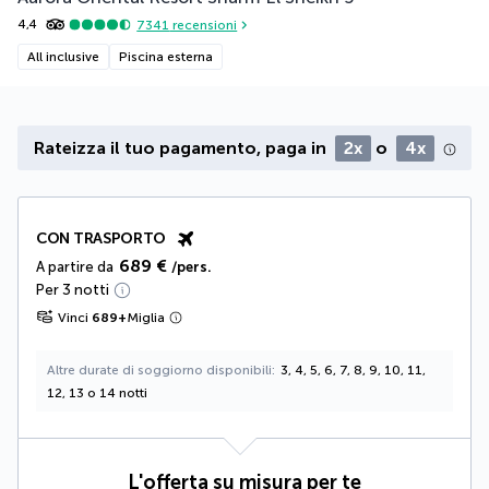
4,4
7341
recensioni
All inclusive
Piscina esterna
Rateizza il tuo pagamento, paga in
2x
o
4x
CON TRASPORTO
689 €
A partire da
/pers.
Per 3 notti
Vinci
689
+
Miglia
Altre durate di soggiorno disponibili
3, 4, 5, 6, 7, 8, 9, 10, 11,
12, 13 o 14 notti
L'offerta su misura per te