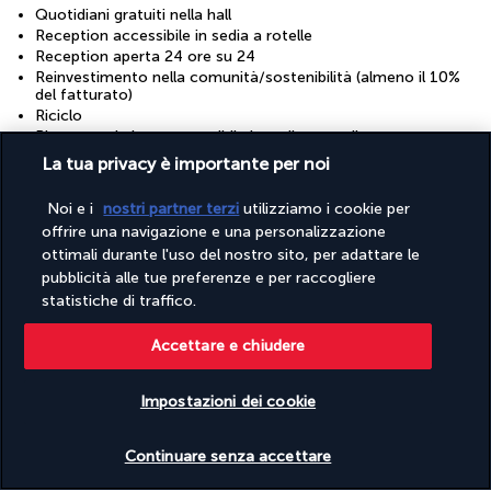
Quotidiani gratuiti nella hall
Reception accessibile in sedia a rotelle
Reception aperta 24 ore su 24
Reinvestimento nella comunità/sostenibilità (almeno il 10%
del fatturato)
Riciclo
Ristorante in loco accessibile in sedia a rotelle
Sala ricevimenti
La tua privacy è importante per noi
Servizi concierge
Servizio di lavanderia/lavaggio a secco
Noi e i
nostri partner terzi
utilizziamo i cookie per
Snack bar/deli
offrire una navigazione e una personalizzazione
Solo docce a risparmio d'acqua
ottimali durante l'uso del nostro sito, per adattare le
Solo stoviglie riutilizzabili
pubblicità alle tue preferenze e per raccogliere
Solo tazze e bicchieri riutilizzabili
statistiche di traffico.
Televisore nelle aree comuni
Trattamento responsabile degli animali
Wi-Fi gratuito
Accettare e chiudere
Strutture
Impostazioni dei cookie
Palestra aperta 24 ore su 24
Verificare le disponibilità
Continuare senza accettare
Informazioni utili