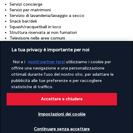
Servizi concierge
Servizi per matrimoni
Servizio di lavanderia/lavaggio a secco
Snack bar/deli
Squash/racquetball in loco
Struttura riservata ai non fumatori
Televisore nelle aree comuni
Terrazza
Trasferimento aeroportuale (con supplemento)
La tua privacy è importante per noi
Wi-Fi gratuito
Zanzariere
Noi e i
nostri partner terzi
utilizziamo i cookie per
offrire una navigazione e una personalizzazione
Strutture
ottimali durante l'uso del nostro sito, per adattare le
Centro benessere
pubblicità alle tue preferenze e per raccogliere
Palestra
statistiche di traffico.
Piscina per bambini
Sala per trattamenti spa
Accettare e chiudere
Sale per conferenze
Sale per riunioni
Spa completamente attrezzata
Impostazioni dei cookie
Spa in loco
Verificare le disponibilità
Continuare senza accettare