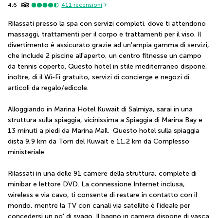
4,6
411
recensioni
Rilassati presso la spa con servizi completi, dove ti attendono 
massaggi, trattamenti per il corpo e trattamenti per il viso. Il 
divertimento è assicurato grazie ad un'ampia gamma di servizi, 
che include 2 piscine all'aperto, un centro fitnesse un campo 
da tennis coperto. Questo hotel in stile mediterraneo dispone, 
inoltre, di il Wi-Fi gratuito, servizi di concierge e negozi di 
articoli da regalo/edicole.
Alloggiando in Marina Hotel Kuwait di Salmiya, sarai in una 
struttura sulla spiaggia, vicinissima a Spiaggia di Marina Bay e 
13 minuti a piedi da Marina Mall.  Questo hotel sulla spiaggia 
dista 9,9 km da Torri del Kuwait e 11,2 km da Complesso 
ministeriale.
Rilassati in una delle 91 camere della struttura, complete di 
minibar e lettore DVD. La connessione Internet inclusa, 
wireless e via cavo, ti consente di restare in contatto con il 
mondo, mentre la TV con canali via satellite è l'ideale per 
concedersi un po' di svago. Il bagno in camera dispone di vasca 