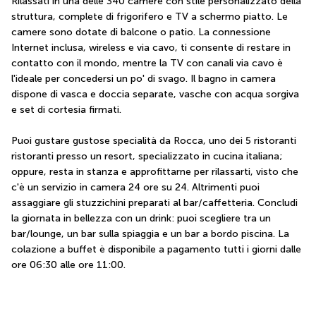
Rilassati in una delle 340 camere con stile personalizzato della 
struttura, complete di frigorifero e TV a schermo piatto. Le 
camere sono dotate di balcone o patio. La connessione 
Internet inclusa, wireless e via cavo, ti consente di restare in 
contatto con il mondo, mentre la TV con canali via cavo è 
l'ideale per concedersi un po' di svago. Il bagno in camera 
dispone di vasca e doccia separate, vasche con acqua sorgiva 
e set di cortesia firmati.
Puoi gustare gustose specialità da Rocca, uno dei 5 ristoranti 
ristoranti presso un resort, specializzato in cucina italiana; 
oppure, resta in stanza e approfittarne per rilassarti, visto che 
c'è un servizio in camera 24 ore su 24. Altrimenti puoi 
assaggiare gli stuzzichini preparati al bar/caffetteria. Concludi 
la giornata in bellezza con un drink: puoi scegliere tra un 
bar/lounge, un bar sulla spiaggia e un bar a bordo piscina. La 
colazione a buffet è disponibile a pagamento tutti i giorni dalle 
ore 06:30 alle ore 11:00.