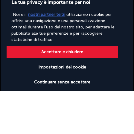
La tua privacy è importante per noi
Servizio di lavanderia/lavaggio a secco
Snack bar/deli
Terrazza
Noi e i
nostri partner terzi
utilizziamo i cookie per
Toilette pubblica accessibile in sedia a rotelle
offrire una navigazione e una personalizzazione
Trasferimento aeroportuale (con supplemento)
ottimali durante l'uso del nostro sito, per adattare le
Vela nelle vicinanze
pubblicità alle tue preferenze e per raccogliere
Wi-Fi gratuito
statistiche di traffico.
Strutture
Accettare e chiudere
Accesso a una piscina al coperto nelle vicinanze
Accesso a una piscina all'aperto nelle vicinanze
Impostazioni dei cookie
Centro benessere
Palestra aperta 24 ore su 24
Verificare le disponibilità
Piscina per bambini
Continuare senza accettare
Sala per trattamenti spa
Sale per conferenze
Sale per riunioni
Spa completamente attrezzata
Spa in loco
Informazioni utili