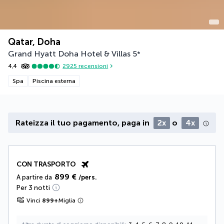
Qatar, Doha
Grand Hyatt Doha Hotel & Villas
5
*
4,4
2925
recensioni
Spa
Piscina esterna
Rateizza il tuo pagamento, paga in
2x
o
4x
CON TRASPORTO
899 €
A partire da
/pers.
Per 3 notti
Vinci
899
+
Miglia