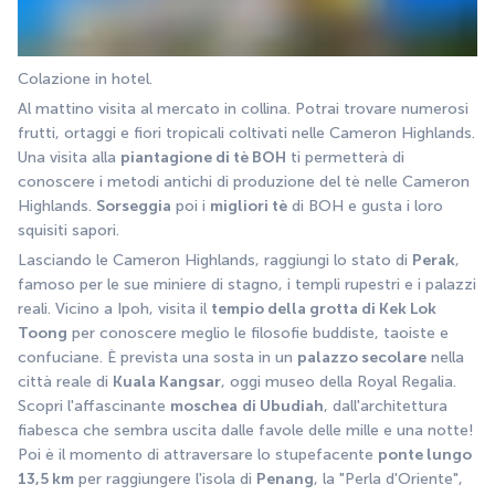
Colazione in hotel.
Al mattino visita al mercato in collina. Potrai trovare numerosi 
frutti, ortaggi e fiori tropicali coltivati nelle Cameron Highlands. 
Una visita alla 
piantagione di tè BOH
 ti permetterà di 
conoscere i metodi antichi di produzione del tè nelle Cameron 
Highlands. 
Sorseggia
 poi i 
migliori tè
 di BOH e gusta i loro 
squisiti sapori. 
Lasciando le Cameron Highlands, raggiungi lo stato di 
Perak
, 
famoso per le sue miniere di stagno, i templi rupestri e i palazzi 
reali. Vicino a Ipoh, visita il 
tempio della grotta di Kek Lok 
Toong
 per conoscere meglio le filosofie buddiste, taoiste e 
confuciane. È prevista una sosta in un 
palazzo secolare
 nella 
città reale di 
Kuala Kangsar
, oggi museo della Royal Regalia. 
Scopri l'affascinante 
moschea
di Ubudiah
, dall'architettura 
fiabesca che sembra uscita dalle favole delle mille e una notte! 
Poi è il momento di attraversare lo stupefacente 
ponte lungo 
13,5 km
 per raggiungere l'isola di 
Penang
, la "Perla d'Oriente", 