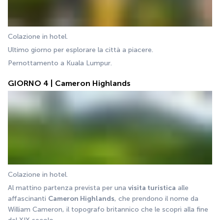
Colazione in hotel.
Ultimo giorno per esplorare la città a piacere.
Pernottamento a Kuala Lumpur.
GIORNO 4 | Cameron Highlands
Colazione in hotel.
Al mattino partenza prevista per una 
visita turistica
 alle 
affascinanti 
Cameron Highlands
, che prendono il nome da 
William Cameron, il topografo britannico che le scoprì alla fine 