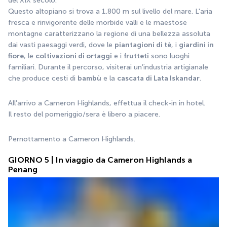
del XIX secolo. 
Questo altopiano si trova a 1.800 m sul livello del mare. L'aria 
fresca e rinvigorente delle morbide valli e le maestose 
montagne caratterizzano la regione di una bellezza assoluta 
dai vasti paesaggi verdi, dove le 
piantagioni di tè
, i 
giardini in 
fiore
, le 
coltivazioni di ortaggi
 e i 
frutteti
 sono luoghi 
familiari. Durante il percorso, visiterai un'industria artigianale 
che produce cesti di 
bambù
 e la 
cascata di Lata Iskandar
. 
All'arrivo a Cameron Highlands, effettua il check-in in hotel. 
Il resto del pomeriggio/sera è libero a piacere.
Pernottamento a Cameron Highlands.
GIORNO 5 | In viaggio da Cameron Highlands a
Penang