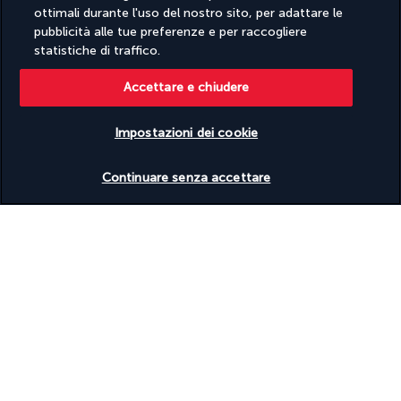
ottimali durante l'uso del nostro sito, per adattare le
pubblicità alle tue preferenze e per raccogliere
Dopo la colazione, sarete trasferiti all'aeroporto di Penang per 
statistiche di traffico.
il volo verso l'isola di Langkawi.
Accettare e chiudere
All'arrivo all'aeroporto di Langkawi, sarete accolti e trasferiti al 
resort per il check-in.
Impostazioni dei cookie
Le leggende associate a Langkawi sono antiche e si sa che 
esistono fin dall'antichità. Molte di queste leggende hanno 
Verificare le disponibilità
origini vaghe e hanno perso il loro fascino nel corso degli anni, 
Continuare senza accettare
ma alcune sono sopravvissute alla prova del tempo e sono 
ancora fresche nella mente degli abitanti di Langkawi. La 
maggior parte dei luoghi spesso frequentati dalle persone ha 
un proprio racconto o una propria leggenda, che li rende più 
speciali con un'attrazione in più.
Pernottamento a Langkawi.
GIORNO 8 e 9 | Riposo e relax