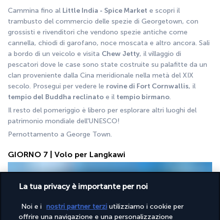
Cammina fino al 
Little India - Spice Market
 e scopri il 
trambusto del commercio delle spezie di Georgetown, con 
grossisti e rivenditori che vendono spezie antiche come 
cannella, chiodi di garofano, noce moscata e altro ancora. Sali 
a bordo di un veicolo e visita 
Chew Jetty
, il villaggio di 
pescatori dove le case sono state costruite su palafitte da un 
clan proveniente dalla Cina meridionale nella metà del XIX 
secolo. Prosegui per vedere le 
rovine di Fort Cornwallis
, il 
tempio del Buddha reclinato
 e il 
tempio birmano
. 
Il resto del pomeriggio è libero per esplorare altri luoghi del 
patrimonio mondiale dell'UNESCO!
Pernottamento a George Town.
GIORNO 7 | Volo per Langkawi
La tua privacy è importante per noi
Noi e i
nostri partner terzi
utilizziamo i cookie per
offrire una navigazione e una personalizzazione