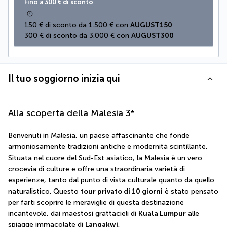
Fino a 300 € di sconto
150 € di sconto da 1.500 € con 
AUGUST150
300 € di sconto da 3.000 € con 
AUGUST300
Il tuo soggiorno inizia qui
Alla scoperta della Malesia
3
*
Benvenuti in Malesia, un paese affascinante che fonde 
armoniosamente tradizioni antiche e modernità scintillante. 
Situata nel cuore del Sud-Est asiatico, la Malesia è un vero 
crocevia di culture e offre una straordinaria varietà di 
esperienze, tanto dal punto di vista culturale quanto da quello 
naturalistico. Questo 
tour privato di 10 giorni
 è stato pensato 
per farti scoprire le meraviglie di questa destinazione 
incantevole, dai maestosi grattacieli di 
Kuala Lumpur
 alle 
spiagge immacolate di 
Langakwi
.