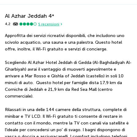
Al Azhar Jeddah
4
*
4,2
5
recensioni
Approfitta dei servizi ricreativi disponibili, che includono uno 
scivolo acquatico, una sauna e una palestra. Questo hotel 
offre, inoltre, il Wi-Fi gratuito e servizi di concierge.
Scegliendo Al Azhar Hotel Jeddah di Gedda (Al-Baghdadiyah Al-
Gharbiyah) avrai il vantaggio di muoverti agevolmente e 
arrivare a Mar Rosso e Qishla of Jeddah (castello) in soli 10 
minuti di auto.  Questo hotel per famiglie dista 17,9 km da 
Corniche di Jeddah e 21,9 km da Red Sea Mall (centro 
commerciale).
Rilassati in una delle 144 camere della struttura, complete di 
minibar e TV LCD. Il Wi-Fi gratuito ti consente di restare in 
contatto con il mondo, mentre la TV con canali via satellite è 
l'ideale per concedersi un po' di svago. I bagni dispongono di 
vasca o doccia e asciugacapelli. I comfort includono telefoni, 