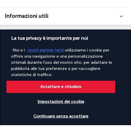
Informazioni utili
La tua privacy è importante per noi
Noi e i
nostri partner terzi
utilizziamo i cookie per
Turkish Airlines Holidays
offrire una navigazione e una personalizzazione
Valutato
4,2
/ 5
ottimali durante l'uso del nostro sito, per adattare le
pubblicità alle tue preferenze e per raccogliere
statistiche di traffico.
In base a
951
recensioni
Accettare e chiudere
Impostazioni dei cookie
Verificare le disponibilità
Continuare senza accettare
Contatta i nostri esperti