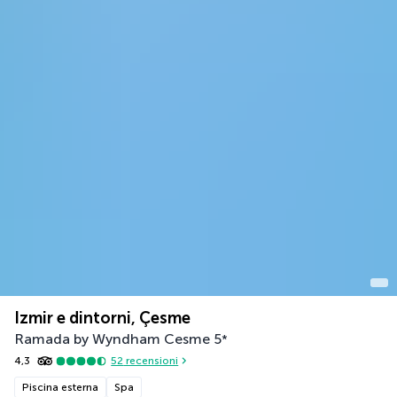
Izmir e dintorni, Çesme
Ramada by Wyndham Cesme
5
*
4,3
52
recensioni
Piscina esterna
Spa