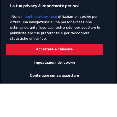
La tua privacy è importante per noi
Situato sul lungomare di Çeşme, questo lussuoso hotel vanta 
alcuni dei siti naturali meglio conservati della costa egea della 
Noi e i
nostri partner terzi
utilizziamo i cookie per
Turchia. A cominciare dagli splendidi paesaggi marini del Canale 
offrire una navigazione e una personalizzazione
di Chios e della Baia di Dalyan. Senza lasciare quest'oasi di 
ottimali durante l'uso del nostro sito, per adattare le
pace, potrai stendere l'asciugamano a bordo della piscina 
pubblicità alle tue preferenze e per raccogliere
all'aperto. Potrai anche rilassarti nel centro wellness, che 
statistiche di traffico.
propone un hammam tradizionale.
Accettare e chiudere
Maggiori dettagli
Impostazioni dei cookie
Informazioni utili
Verificare le disponibilità
Continuare senza accettare
Turkish Airlines Holidays
Valutato
4,2
/ 5