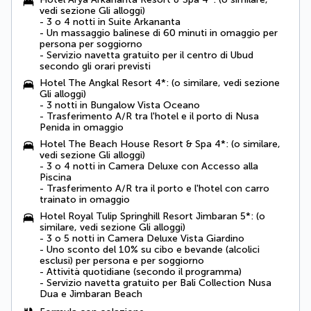
vedi sezione Gli alloggi)
- 3 o 4 notti in Suite Arkananta
- Un massaggio balinese di 60 minuti in omaggio per
persona per soggiorno
- Servizio navetta gratuito per il centro di Ubud
secondo gli orari previsti
Hotel The Angkal Resort 4*: (o similare, vedi sezione
Gli alloggi)
- 3 notti in
Bungalow Vista Oceano
-
Trasferimento A/R tra l'hotel e il porto di Nusa
Penida in omaggio
Hotel The Beach House Resort & Spa 4*: (o similare,
vedi sezione Gli alloggi)
- 3 o 4 notti in
Camera Deluxe con Accesso alla
Piscina
-
Trasferimento A/R tra il porto e l'hotel con carro
trainato in omaggio
Hotel Royal Tulip Springhill Resort Jimbaran 5*: (o
similare, vedi sezione Gli alloggi)
- 3 o 5 notti in
Camera Deluxe Vista Giardino
- Uno
sconto del 10% su cibo e bevande
(alcolici
esclusi) per persona e per soggiorno
- Attività quotidiane (secondo il programma)
-
Servizio navetta gratuito per Bali Collection Nusa
Dua e Jimbaran Beach