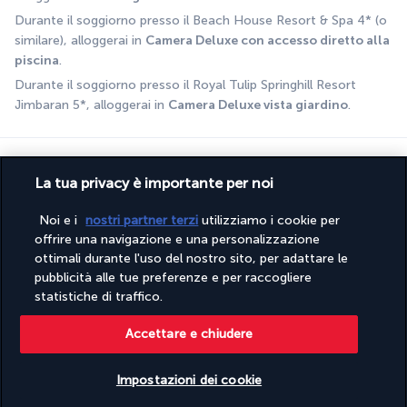
Durante il soggiorno presso il Beach House Resort & Spa 4* (o 
similare), alloggerai in 
Camera Deluxe con accesso diretto alla 
piscina
.
Durante il soggiorno presso il Royal Tulip Springhill Resort 
Jimbaran 5*, alloggerai in 
Camera Deluxe vista giardino
.
La formula
La tua privacy è importante per noi
Noi e i
nostri partner terzi
utilizziamo i cookie per
offrire una navigazione e una personalizzazione
Formula con colazione
ottimali durante l'uso del nostro sito, per adattare le
Durante il viaggio combinato potrai usufruire della formula 
pubblicità alle tue preferenze e per raccogliere
colazione inclusa nei diversi alloggi.
statistiche di traffico.
Accettare e chiudere
Soggiorno a Ubud | Arya Arkananta Resort &
Spa 4* (o similare)
Impostazioni dei cookie
Soggiorno a Nusa Penida | The Angkal