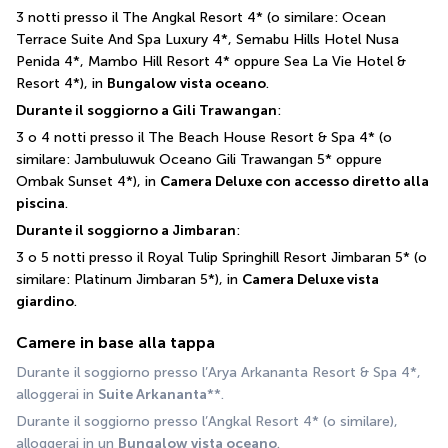
3 notti presso il The Angkal Resort 4* (o similare: Ocean 
Terrace Suite And Spa Luxury 4*, Semabu Hills Hotel Nusa 
Penida 4*, Mambo Hill Resort 4* oppure Sea La Vie Hotel & 
Resort 4*), in 
Bungalow vista oceano
.
Durante il soggiorno a Gili Trawangan
:
3 o 4 notti presso il The Beach House Resort & Spa 4* (o 
similare: Jambuluwuk Oceano Gili Trawangan 5* oppure 
Ombak Sunset 4*), in 
Camera Deluxe con accesso diretto alla 
piscina
.
Durante il soggiorno a Jimbaran
:
3 o 5 notti presso il Royal Tulip Springhill Resort Jimbaran 5* (o 
similare: Platinum Jimbaran 5*), in 
Camera Deluxe vista 
giardino
.
Camere in base alla tappa
Durante il soggiorno presso l’Arya Arkananta Resort & Spa 4*, 
alloggerai in 
Suite Arkananta
**.
Durante il soggiorno presso l’Angkal Resort 4* (o similare), 
alloggerai in un 
Bungalow vista oceano
.