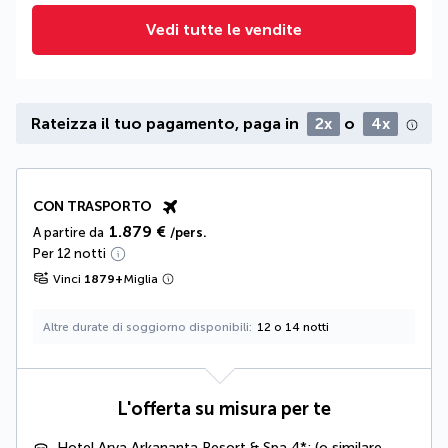
Vedi tutte le vendite
Rateizza il tuo pagamento, paga in
2x
o
4x
CON TRASPORTO
1.879 €
A partire da
/pers.
Per 12 notti
Vinci
1879
+
Miglia
Altre durate di soggiorno disponibili
12 o 14 notti
L'offerta su misura per te
Hotel Arya Arkananta Resort & Spa 4*: (o similare,