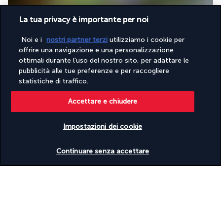
La tua privacy è importante per noi
Noi e i
nostri partner terzi
utilizziamo i cookie per
offrire una navigazione e una personalizzazione
ottimali durante l'uso del nostro sito, per adattare le
pubblicità alle tue preferenze e per raccogliere
Circondato dalle acque turchesi della laguna, il ristorante in 
statistiche di traffico.
spiaggia Windsong è il luogo perfetto per sorseggiare un 
cocktail d'autore o degustare deliziosi snack, con i piedi nella 
Accettare e chiudere
sabbia e ridendo al ritmo delle onde.
Impostazioni dei cookie
Maggiori dettagli
Verificare le disponibilità
Continuare senza accettare
Attività & Lifestyle
Sulle rive di una delle più belle spiagge dell'Oceano Indiano, il 
Kempinski Seychelles Resort ha tutto il necessario per rendere 
la tua vacanza sull'isola di Mahé un'esperienza unica.