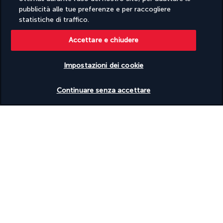
Palestra aperta 24 ore su 24
pubblicità alle tue preferenze e per raccogliere
Sale per conferenze
statistiche di traffico.
Sale per riunioni
Accettare e chiudere
Informazioni utili
Impostazioni dei cookie
Verificare le disponibilità
Continuare senza accettare
Turkish Airlines Holidays
Valutato
4,2
/ 5
In base a
952
recensioni