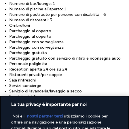
Numero di bar/lounge: 1
Numero di piscine all'aperto: 1
Numero di posti auto per persone con disabilità - 6
Numero di ristoranti: 3
Ombrelloni
Parcheggio al coperto
Parcheggio al coperto
Parcheggio con sorveglianza
Parcheggio con sorveglianza
Parcheggio gratuito
Parcheggio gratuito con servizio di ritiro e riconsegna auto
Personale poliglotta
Reception aperta 24 ore su 24
Ristoranti privati/per coppie
Sala rinfreschi
Servizi concierge
Servizio di lavanderia/lavaggio a secco
Snack bar/deli
Spa o centri benessere nelle vicinanze
La tua privacy è importante per noi
Trasferimento aeroportuale (con supplemento)
Wi-Fi gratuito
Noi e i
nostri partner terzi
utilizziamo i cookie per
offrire una navigazione e una personalizzazione
Strutture
ottimali durante l'uso del nostro sito, per adattare le