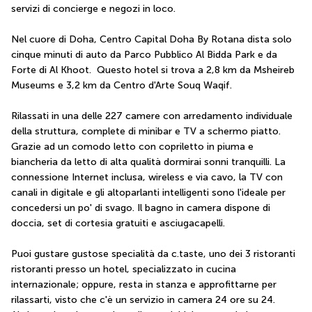
servizi di concierge e negozi in loco.
Nel cuore di Doha, Centro Capital Doha By Rotana dista solo 
cinque minuti di auto da Parco Pubblico Al Bidda Park e da 
Forte di Al Khoot.  Questo hotel si trova a 2,8 km da Msheireb 
Museums e 3,2 km da Centro d'Arte Souq Waqif.
Rilassati in una delle 227 camere con arredamento individuale 
della struttura, complete di minibar e TV a schermo piatto. 
Grazie ad un comodo letto con copriletto in piuma e 
biancheria da letto di alta qualità dormirai sonni tranquilli. La 
connessione Internet inclusa, wireless e via cavo, la TV con 
canali in digitale e gli altoparlanti intelligenti sono l'ideale per 
concedersi un po' di svago. Il bagno in camera dispone di 
doccia, set di cortesia gratuiti e asciugacapelli.
Puoi gustare gustose specialità da c.taste, uno dei 3 ristoranti 
ristoranti presso un hotel, specializzato in cucina 
internazionale; oppure, resta in stanza e approfittarne per 
rilassarti, visto che c'è un servizio in camera 24 ore su 24. 