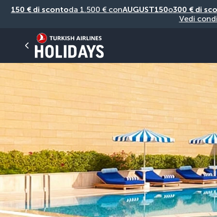
150 € di sconto
da 1.500 € con
AUGUST150
o
300 € di sc
Vedi condi