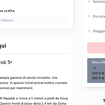
Selezi
ua scelta
Durata
e Opzioni
Viaggi
qui
oli
5
*
Fino a 3
150 € di
ampia gamma di servizi ricreativi, che 
300 € di
estra. In questo hotel potrai inoltre contare 
e servizi per matrimoni.
l Najada) si trova a 5 minuti a piedi da Souq 
T
Questo hotel di lusso dista 1,4 km da Doha 