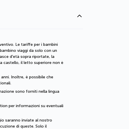
ntivo. Le tariffe per i bambini 
l bambino viaggi da solo con un 
asce d'età sopra riportate, la 
castello, il letto superiore non è 
nni. Inoltre, è possibile che 
onali.
inazione sono forniti nella lingua 
ption per informazioni su eventuali 
io saranno inviate al nostro 
zione di queste. Solo il 