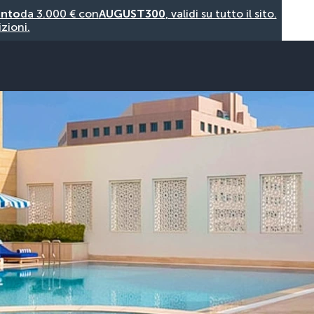
onto
da 3.000 € con
AUGUST300
, validi su tutto il sito.
zioni.