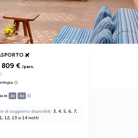
ASPORTO
809 €
/pers.
+
Miglia
io in
2x
4x
te di soggiorno disponibili
3, 4, 5, 6, 7,
11, 12, 13 o 14 notti