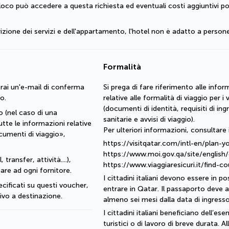
 loco può accedere a questa richiesta ed eventuali costi aggiuntivi po
izione dei servizi e dell'appartamento, l'hotel non è adatto a person
Formalità
rai un'e-mail di conferma 
Si prega di fare riferimento alle infor
o.
relative alle formalità di viaggio per i v
(documenti di identità, requisiti di i
 (nel caso di una 
sanitarie e avvisi di viaggio).
te le informazioni relative 
Per ulteriori informazioni, consultare i 
cumenti di viaggio», 
https://visitqatar.com/intl-en/plan-yo
https://www.moi.gov.qa/site/english
transfer, attività....), 
https://www.viaggiaresicuri.it/find-
are ad ogni fornitore.
I cittadini italiani devono essere in 
cificati su questi voucher, 
entrare in Qatar. Il passaporto deve a
rrivo a destinazione.
almeno sei mesi dalla data di ingress
I cittadini italiani beneficiano dell’es
turistici o di lavoro di breve durata. A