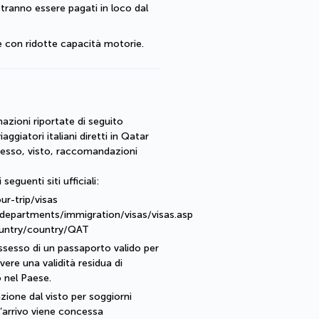
tranno essere pagati in loco dal 
e con ridotte capacità motorie.
mazioni riportate di seguito
iaggiatori italiani diretti in Qatar
ngresso, visto, raccomandazioni
seguenti siti ufficiali:
ur-trip/visas
/departments/immigration/visas/visas.asp
country/country/QAT
possesso di un passaporto valido per
vere una validità residua di
o nel Paese.
enzione dal visto per soggiorni
ll’arrivo viene concessa