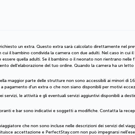
richiesto un extra. Questo extra sarà calcolato direttamente nel preve
n cui il bambino condivida la camera con due adulti. Nel caso in cui i
e essere quella adulti. Se il bambino o il neonato non rientrano nelle f
nto dell'elaborazione del tuo ordine. Quando la camera ha un letto a 
lla maggior parte delle strutture non sono accessibili ai minori di 16 a
 a pagamento d'un extra o che non siano disponibili per motivi eccezi
servizi, le attività e gli eventuali servizi aggiuntivi disponibili a dest
 ristoranti e bar sono indicativi e soggetti a modifiche. Contatta la rece
viaggiatore che non sono incluse nelle descrizioni dei servizi del viagg
tituisce accettazione e PerfectStay.com non può impegnarsi nell'esecu