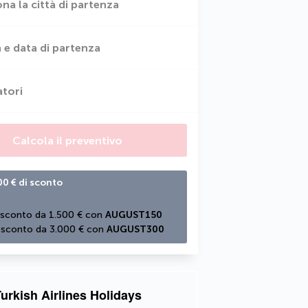
ona la città di partenza
 e data di partenza
atori
Calcola il preventivo
00 € di sconto
 sconto da 1.500 € con 
AUGUST150
 sconto da 3.000 € con 
AUGUST300
urkish Airlines Holidays