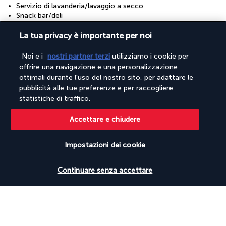
Servizio di lavanderia/lavaggio a secco
Snack bar/deli
Solo docce a risparmio d'acqua
Solo stoviglie riutilizzabili
La tua privacy è importante per noi
Solo tazze e bicchieri riutilizzabili
Trasferimento aeroportuale (con supplemento)
Noi e i
nostri partner terzi
utilizziamo i cookie per
Trattamento responsabile degli animali
offrire una navigazione e una personalizzazione
Wi-Fi gratuito
ottimali durante l'uso del nostro sito, per adattare le
pubblicità alle tue preferenze e per raccogliere
Strutture
statistiche di traffico.
Palestra
Piscina per bambini
Accettare e chiudere
Sale per conferenze
Spa in loco
Impostazioni dei cookie
Verificare le disponibilità
Informazioni utili
Continuare senza accettare