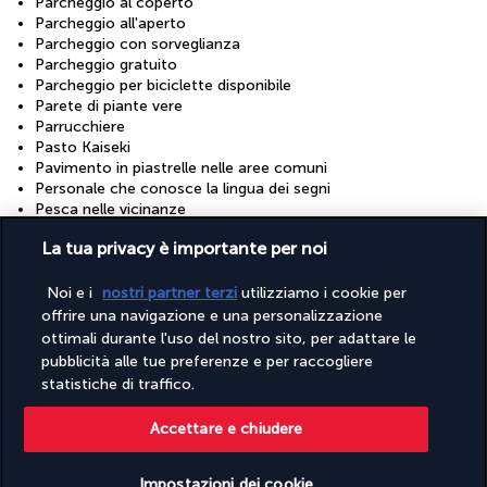
Parcheggio al coperto
Parcheggio all'aperto
Parcheggio con sorveglianza
Parcheggio gratuito
Parcheggio per biciclette disponibile
Parete di piante vere
Parrucchiere
Pasto Kaiseki
Pavimento in piastrelle nelle aree comuni
Personale che conosce la lingua dei segni
Pesca nelle vicinanze
Piani superiori accessibili solo tramite scale
La tua privacy è importante per noi
Picnic privati
Piscina accessibile in sedia a rotelle
Politica di riciclaggio completa
Noi e i
nostri partner terzi
utilizziamo i cookie per
Politica per lo smaltimento degli alimenti completa
offrire una navigazione e una personalizzazione
Quotidiani nella hall (con supplemento)
ottimali durante l'uso del nostro sito, per adattare le
Reception accessibile in sedia a rotelle
pubblicità alle tue preferenze e per raccogliere
Reception aperta 24 ore su 24
statistiche di traffico.
Reinvestimento nella comunità/sostenibilità (almeno il 10%
del fatturato)
Accettare e chiudere
Riciclo
Ristorante in loco accessibile in sedia a rotelle
Ristoranti privati/per coppie
Impostazioni dei cookie