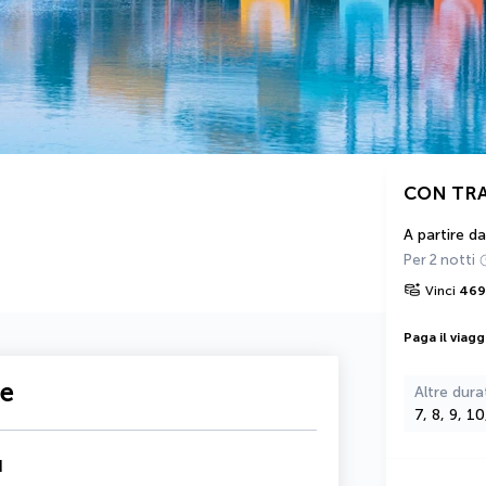
CON TR
A partire da
Per 2 notti
Vinci
469
Paga il viagg
te
Altre dura
7, 8, 9, 1
d