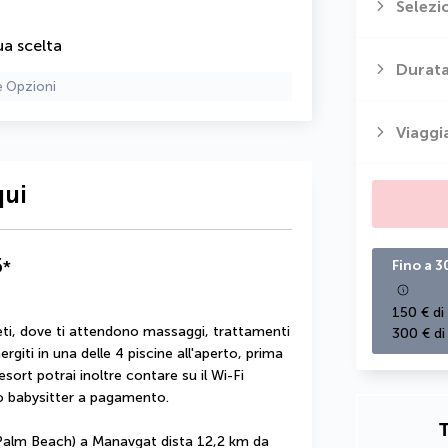
Selezi
ua scelta
Durata
e Opzioni
Viaggi
qui
5
*
Fino a 3
150 € di
eti, dove ti attendono massaggi, trattamenti 
300 € di
rgiti in una delle 4 piscine all'aperto, prima 
resort potrai inoltre contare su il Wi-Fi 
zio babysitter a pagamento.
T
 Palm Beach) a Manavgat dista 12,2 km da 