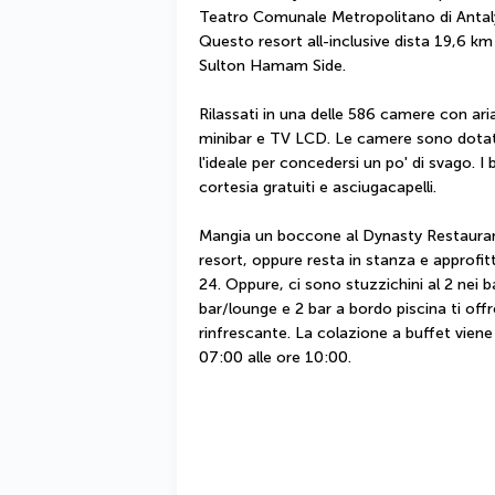
Teatro Comunale Metropolitano di Antaly
Questo resort all-inclusive dista 19,6 k
Sulton Hamam Side.
Rilassati in una delle 586 camere con ari
minibar e TV LCD. Le camere sono dotate 
l'ideale per concedersi un po' di svago. I
cortesia gratuiti e asciugacapelli.
Mangia un boccone al Dynasty Restaurant, 
resort, oppure resta in stanza e approfitt
24. Oppure, ci sono stuzzichini al 2 nei ba
bar/lounge e 2 bar a bordo piscina ti offr
rinfrescante. La colazione a buffet viene s
07:00 alle ore 10:00.