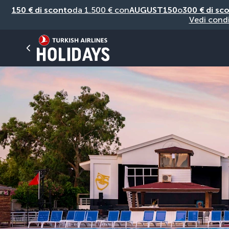
150 € di sconto
da 1.500 € con
AUGUST150
o
300 € di sc
Vedi condi