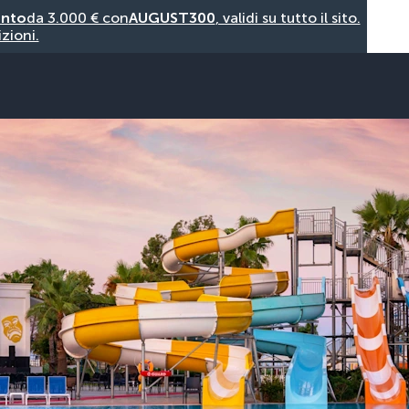
onto
da 3.000 € con
AUGUST300
, validi su tutto il sito.
zioni.