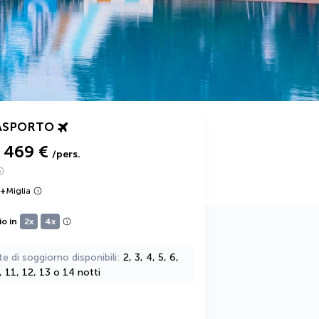
ASPORTO
469 €
/pers.
+
Miglia
io in
2x
4x
te di soggiorno disponibili
2, 3, 4, 5, 6,
0, 11, 12, 13 o 14 notti