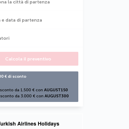
ona la città di partenza
 e data di partenza
atori
Calcola il preventivo
00 € di sconto
 sconto da 1.500 € con 
AUGUST150
 sconto da 3.000 € con 
AUGUST300
urkish Airlines Holidays