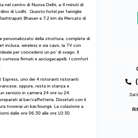
ta nel centro di Nuova Delhi, a 4 minuti di 
ino di Lodhi.  Questo hotel per famiglie 
Rashtrapati Bhavan e 7,2 km da Mercato di 
e personalizzato della struttura, complete di 
 inclusa, wireless e via cavo, la TV con 
'ideale per concedersi un po' di svago. Il 
cortesia firmati e asciugacapelli. I comfort 
.
Express, uno dei 4 ristoranti ristoranti 
francese; oppure, resta in stanza e 
 un servizio in camera 24 ore su 24. 
Dal 
reparati al bar/caffetteria. Dissetati con il 
ura troverai un bar/lounge. La colazione a 
Ri
iorni dalle ore 06:30 alle ore 10:30.