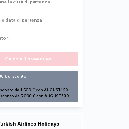
ona la città di partenza
 e data di partenza
atori
Calcola il preventivo
00 € di sconto
 sconto da 1.500 € con 
AUGUST150
 sconto da 3.000 € con 
AUGUST300
urkish Airlines Holidays