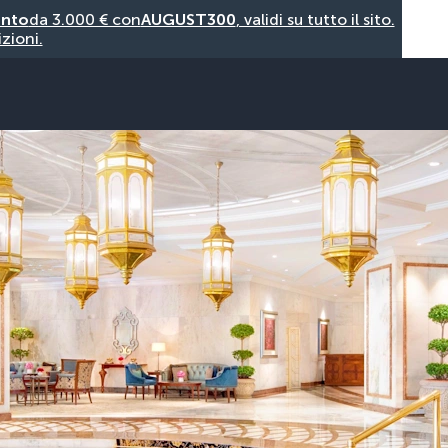
onto
da 3.000 € con
AUGUST300
, validi su tutto il sito.
zioni.