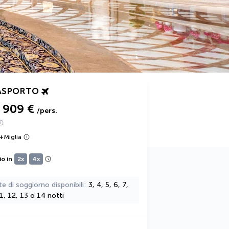
ASPORTO
909 €
/pers.
+
Miglia
io in
2x
4x
te di soggiorno disponibili
3, 4, 5, 6, 7,
11, 12, 13 o 14 notti