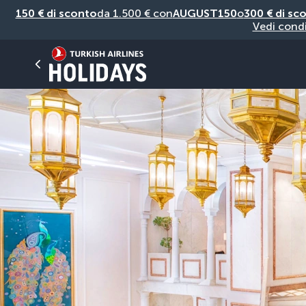
150 € di sconto
da 1.500 € con
AUGUST150
o
300 € di sc
Vedi condi