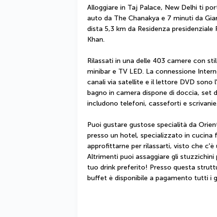
Alloggiare in Taj Palace, New Delhi ti por
auto da The Chanakya e 7 minuti da Giard
dista 5,3 km da Residenza presidenziale 
Khan.
Rilassati in una delle 403 camere con stil
minibar e TV LED. La connessione Internet
canali via satellite e il lettore DVD sono l
bagno in camera dispone di doccia, set di 
includono telefoni, casseforti e scrivanie
Puoi gustare gustose specialità da Orient 
presso un hotel, specializzato in cucina 
approfittarne per rilassarti, visto che c'è
Altrimenti puoi assaggiare gli stuzzichini p
tuo drink preferito! Presso questa strutt
buffet è disponibile a pagamento tutti i g