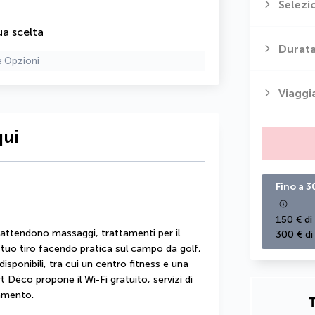
Selezi
ua scelta
Durata
e Opzioni
Viaggi
qui
Fino a 3
150 € di
 attendono massaggi, trattamenti per il 
300 € di
l tuo tiro facendo pratica sul campo da golf, 
disponibili, tra cui un centro fitness e una 
t Déco propone il Wi-Fi gratuito, servizi di 
gamento.
T