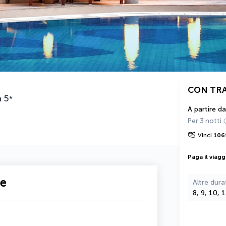
CON TR
a
5
*
A partire da
Per 3 notti
Vinci
106
Paga il viagg
te
Altre dura
8, 9, 10, 