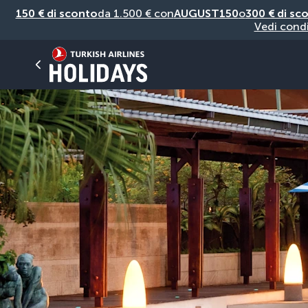
150 € di sconto
da 1.500 € con
AUGUST150
o
300 € di sc
Vedi condi