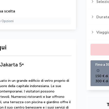
Selezi
ua scelta
Durata
e Opzioni
Viaggi
qui
 Jakarta
5
*
Fino a 3
150 € di
ato in un grande edificio di vetro proprio di 
300 € di
re della capitale indonesiana. Le sue 
ontemporanei. I visitatori possono 
evoli. Numerosi ristoranti e bar offrono 
, una terrazza con piscina e giardino offre il 
T
Con il suo centro benessere e i suoi servizi di 