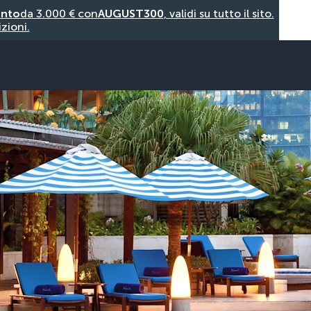
onto
da 3.000 € con
AUGUST300
, validi su tutto il sito.
zioni.