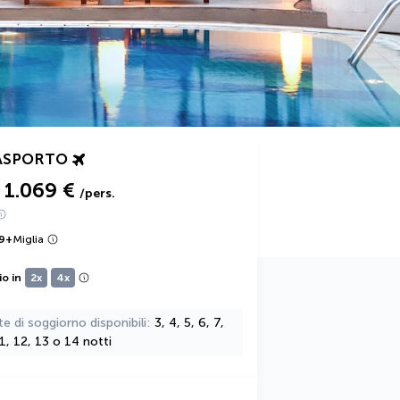
ASPORTO
1.069 €
/pers.
9
+
Miglia
io in
2x
4x
te di soggiorno disponibili
3, 4, 5, 6, 7,
11, 12, 13 o 14 notti