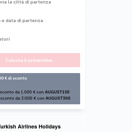
ona la città di partenza
 e data di partenza
atori
Calcola il preventivo
00 € di sconto
 sconto da 1.500 € con 
AUGUST150
 sconto da 3.000 € con 
AUGUST300
urkish Airlines Holidays