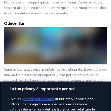
Pronto per un viaggio gastronomico in Cina? L'arredamento, 
ispirato alla cultura cinese, ti immerge in un'atmosfera esotica. 
Assapora deliziosi piatti dai sapori autentici.
Odeon Bar
Questo bar ti accoglie in un'atmosfera elegante. È perfetto per 
una pausa rilassante al coperto. Opta per un cocktail o un 
succo di frutta. I musicisti accompagnano questi momenti di 
relax.
La tua privacy è importante per noi
Maggiori dettagli
Noi e i
nostri partner terzi
utilizziamo i cookie per
offrire una navigazione e una personalizzazione
ottimali durante l'uso del nostro sito, per adattare le