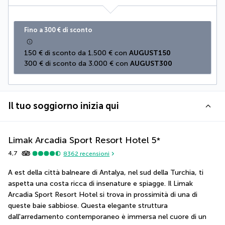
Fino a 300 € di sconto
150 € di sconto da 1.500 € con 
AUGUST150
300 € di sconto da 3.000 € con 
AUGUST300
Il tuo soggiorno inizia qui
Limak Arcadia Sport Resort Hotel
5
*
4,7
8362
recensioni
A est della città balneare di Antalya, nel sud della Turchia, ti 
aspetta una costa ricca di insenature e spiagge. Il Limak 
Arcadia Sport Resort Hotel si trova in prossimità di una di 
queste baie sabbiose. Questa elegante struttura 
dall'arredamento contemporaneo è immersa nel cuore di un 