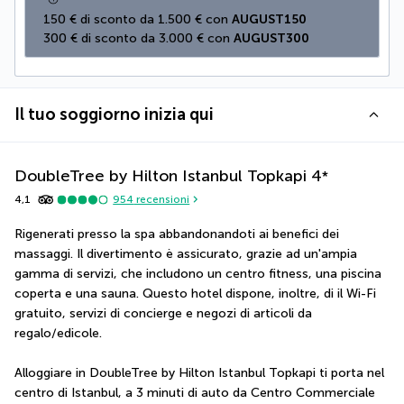
150 € di sconto da 1.500 € con 
AUGUST150
300 € di sconto da 3.000 € con 
AUGUST300
Il tuo soggiorno inizia qui
DoubleTree by Hilton Istanbul Topkapi
4
*
4,1
954
recensioni
Rigenerati presso la spa abbandonandoti ai benefici dei 
massaggi. Il divertimento è assicurato, grazie ad un'ampia 
gamma di servizi, che includono un centro fitness, una piscina 
coperta e una sauna. Questo hotel dispone, inoltre, di il Wi-Fi 
gratuito, servizi di concierge e negozi di articoli da 
regalo/edicole.
Alloggiare in DoubleTree by Hilton Istanbul Topkapi ti porta nel 
centro di Istanbul, a 3 minuti di auto da Centro Commerciale 