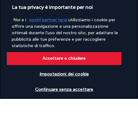
Scopri la destinazione
La tua privacy è importante per noi
Noi e i
nostri partner terzi
utilizziamo i cookie per
Informazioni utili
offrire una navigazione e una personalizzazione
ottimali durante l'uso del nostro sito, per adattare le
pubblicità alle tue preferenze e per raccogliere
statistiche di traffico.
Accettare e chiudere
Turkish Airlines Holidays
Valutato
4,2
/ 5
Impostazioni dei cookie
Verificare le disponibilità
Continuare senza accettare
In base a
953
recensioni