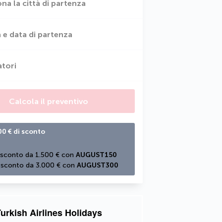
ona la città di partenza
 e data di partenza
atori
Calcola il preventivo
00 € di sconto
 sconto da 1.500 € con 
AUGUST150
 sconto da 3.000 € con 
AUGUST300
urkish Airlines Holidays