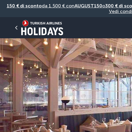
150 € di sconto
da 1.500 € con
AUGUST150
o
300 € di sc
Vedi condi