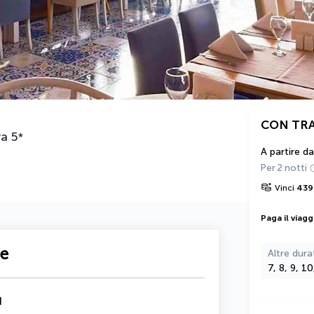
CON TR
ya
5
*
A partire da
Per 2 notti
Vinci
439
Paga il viagg
te
Altre dura
7, 8, 9, 1
d