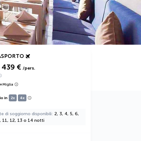
ASPORTO
439 €
/pers.
+
Miglia
io in
2x
4x
te di soggiorno disponibili
2, 3, 4, 5, 6,
0, 11, 12, 13 o 14 notti