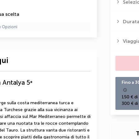
Selezi
ua scelta
Durata
e Opzioni
Viaggi
qui
 Antalya
5
*
Fino a 3
150 € di
e sulla costa mediterranea turca e 
300 € di
 Turchese grazie alla sua vicinanza ai 
si affaccia sul Mar Mediterraneo permette di 
 fare una nuotata tra le rocce contemplando 
l Tauro. La struttura vanta due ristoranti e 
T
e scoprire piatti della gastronomia di tutto il 