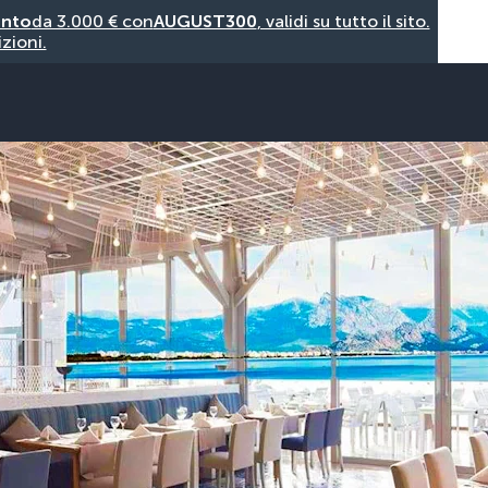
onto
da 3.000 € con
AUGUST300
, validi su tutto il sito.
zioni.