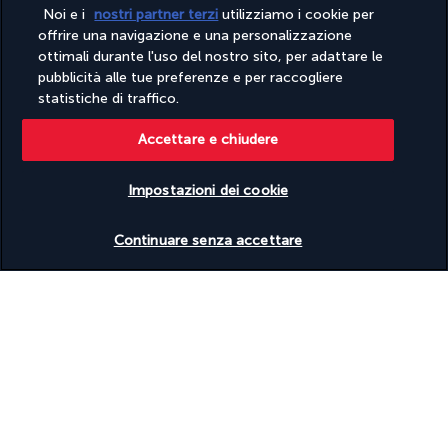
Informazioni utili
Noi e i
nostri partner terzi
utilizziamo i cookie per
offrire una navigazione e una personalizzazione
ottimali durante l'uso del nostro sito, per adattare le
pubblicità alle tue preferenze e per raccogliere
statistiche di traffico.
Turkish Airlines Holidays
Accettare e chiudere
Valutato
4,2
/ 5
Impostazioni dei cookie
Verificare le disponibilità
Continuare senza accettare
In base a
949
recensioni
Contatta i nostri esperti
(+39) 03 98 90 43 31