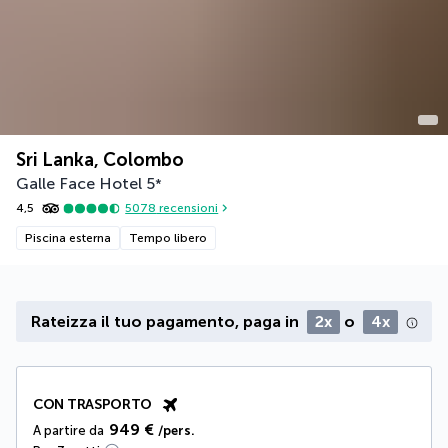
Sri Lanka, Colombo
Galle Face Hotel
5
*
4,5
5078
recensioni
Piscina esterna
Tempo libero
Rateizza il tuo pagamento, paga in
2x
o
4x
CON TRASPORTO
949 €
A partire da
/pers.