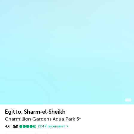
Egitto, Sharm-el-Sheikh
Charmillion Gardens Aqua Park
5
*
4,6
2247
recensioni