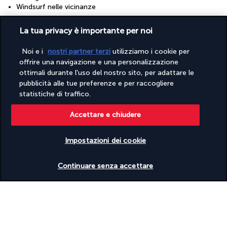
Windsurf nelle vicinanze
Strutture
La tua privacy è importante per noi
Accesso a una piscina all'aperto nelle vicinanze
Palestra
Noi e i
nostri partner terzi
utilizziamo i cookie per
Piscina per bambini
offrire una navigazione e una personalizzazione
Sala per trattamenti spa
ottimali durante l'uso del nostro sito, per adattare le
Sale per conferenze
pubblicità alle tue preferenze e per raccogliere
Spa completamente attrezzata
statistiche di traffico.
Spa in loco
Accettare e chiudere
Scopri la destinazione
Impostazioni dei cookie
Verificare le disponibilità
Informazioni utili
Continuare senza accettare
Turkish Airlines Holidays