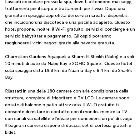
Lasciati coccolare presso la spa, dove ti attendono massaggi, 
trattamenti per il corpo e trattamenti per il viso. Dopo una 
giornata in spiaggia approfitta dei servizi ricreativi disponibili, 
che includono una discoteca e una piscina all'aperto. Questo 
hotel propone, inoltre, il Wi-Fi gratuito, servizi di concierge e un 
servizio babysitter a pagamento. Gli ospiti potranno 
raggiungere i vicini negozi grazie alla navetta gratuita.
Charmillion Gardens Aquapark a Sharm El Sheikh (Nabq) è a soli 
10 minuti di auto da Nabq Bay e SOHO Square.  Questo hotel 
sulla spiaggia dista 19,8 km da Naama Bay e 8,4 km da Shark's 
Bay.
Rilassati in una delle 180 camere con aria condizionata della 
struttura, complete di frigorifero e TV LCD. Le camere sono 
dotate di balcone o patio attrezzato. Il Wi-Fi gratuito ti 
consente di restare in contatto con il mondo, mentre la TV 
con canali via satellite è l'ideale per concedersi un po' di svago. 
Il bagno in camera dispone di doccia, set di cortesia gratuiti e 
bidet.