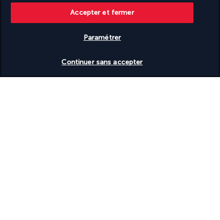
Accepter et fermer
Paramétrer
SUIVEZ-NOUS
Vérifier les disponibilités
Continuer sans accepter
CONTACTEZ-NOUS
Du lundi au vendredi de 10h à 20h. Le samedi et
dimanche de 10h à 18h UTC+3
Être rappelé gratuitement
TURKISH AIRLINES