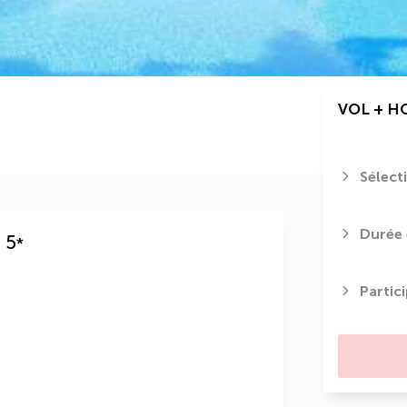
VOL + H
Sélect
Durée 
t
5
*
Partic