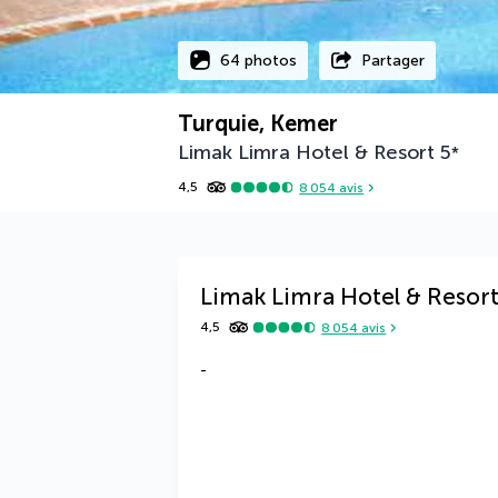
64 photos
Partager
Turquie, Kemer
Limak Limra Hotel & Resort
5
*
4,5
8 054
avis
Limak Limra Hotel & Resor
4,5
8 054
avis
-