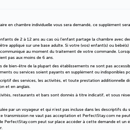
faire en chambre individuelle vous sera demandé, ce supplément sera
enfants de 2 à 12 ans au cas où l’enfant partage la chambre avec deu
être appliqué sur une base adulte. Si votre (vos) enfant(s) ou bébé(s)
era communiqué au moment du traitement de votre commande. Lorsque 
ent pas aux moins de 6 ans.
ons de bien-être de la plupart des établissements ne sont pas accessi
ments ou services soient payants en supplément ou indisponibles po
iptif des services, les activités, et toute prestation additionnelle di
on et en anglais.
ivités, restaurants et bars sont donnés à titre indicatif, et sous rés
ée par un voyageur et qui n’est pas incluse dans les descriptifs du se
te transmission ne vaut pas acceptation et PerfectStay.com ne peut 
r de PerfectStay.com peut sur place accéder à cette demande et un é
r.