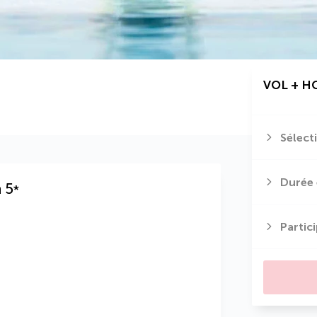
VOL + H
Sélect
Durée 
h
5
*
Partic