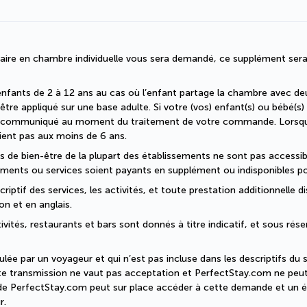
faire en chambre individuelle vous sera demandé, ce supplément sera
enfants de 2 à 12 ans au cas où l’enfant partage la chambre avec deu
être appliqué sur une base adulte. Si votre (vos) enfant(s) ou bébé(s)
era communiqué au moment du traitement de votre commande. Lorsque 
ent pas aux moins de 6 ans.
ons de bien-être de la plupart des établissements ne sont pas accessi
ments ou services soient payants en supplément ou indisponibles po
iptif des services, les activités, et toute prestation additionnelle di
on et en anglais.
ivités, restaurants et bars sont donnés à titre indicatif, et sous rés
ée par un voyageur et qui n’est pas incluse dans les descriptifs du se
te transmission ne vaut pas acceptation et PerfectStay.com ne peut 
r de PerfectStay.com peut sur place accéder à cette demande et un é
r.