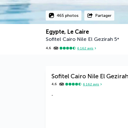
465 photos
Partager
Egypte, Le Caire
Sofitel Cairo Nile El Gezirah
5
*
4,6
6 162
avis
Sofitel Cairo Nile El Gezira
4,6
6 162
avis
-