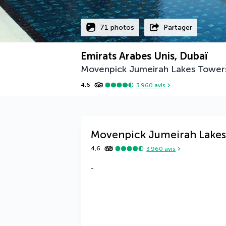
71 photos
Partager
Emirats Arabes Unis, Dubaï
Movenpick Jumeirah Lakes Tower
4,6
3 960
avis
Movenpick Jumeirah Lakes
4,6
3 960
avis
-