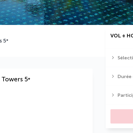
VOL + H
s
5
*
Sélect
Durée 
 Towers
5
*
Partic