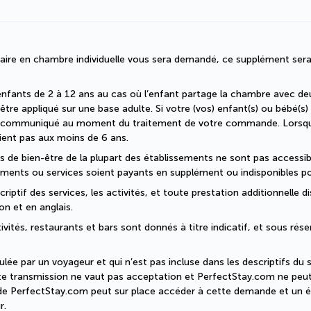
faire en chambre individuelle vous sera demandé, ce supplément sera
enfants de 2 à 12 ans au cas où l’enfant partage la chambre avec deu
être appliqué sur une base adulte. Si votre (vos) enfant(s) ou bébé(s)
era communiqué au moment du traitement de votre commande. Lorsque 
ent pas aux moins de 6 ans.
ons de bien-être de la plupart des établissements ne sont pas accessi
ments ou services soient payants en supplément ou indisponibles po
iptif des services, les activités, et toute prestation additionnelle di
on et en anglais.
ivités, restaurants et bars sont donnés à titre indicatif, et sous rés
ée par un voyageur et qui n’est pas incluse dans les descriptifs du se
te transmission ne vaut pas acceptation et PerfectStay.com ne peut 
r de PerfectStay.com peut sur place accéder à cette demande et un é
r.