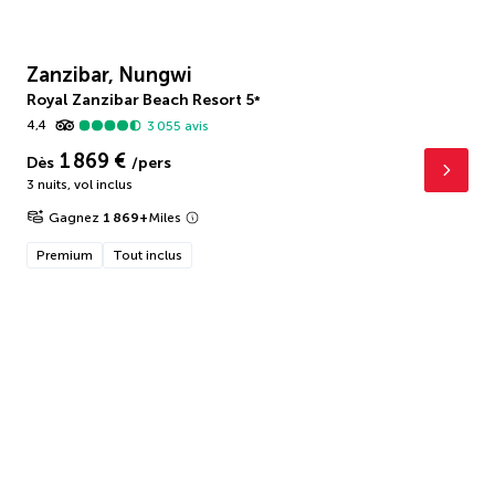
Zanzibar, Nungwi
Royal Zanzibar Beach Resort
5
*
4,4
3 055
avis
1 869 €
Dès
/pers
3 nuits
,
vol inclus
Gagnez
1 869
+
Miles
Premium
Tout inclus