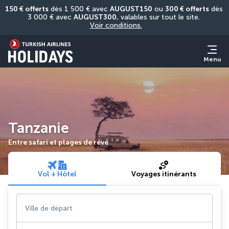
150 € offerts
 dès 1 500 € avec 
AUGUST150
 ou 
300 € offerts
 dès 
3 000 € avec 
AUGUST300
, valables sur tout le site. 
Voir conditions.
Menu
Tanzanie
Entre safari et plages de rêve
Vol + Hôtel
Voyages itinérants
Ville de départ