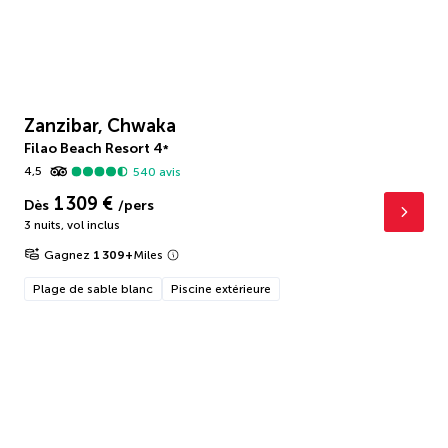
Zanzibar, Chwaka
Filao Beach Resort
4
*
4,5
540
avis
1 309 €
Dès
/pers
3 nuits
,
vol inclus
Gagnez
1 309
+
Miles
Plage de sable blanc
Piscine extérieure