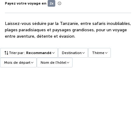
Payez votre voyage en
2x
Laissez-vous séduire par la Tanzanie, entre safaris inoubliables,
plages paradisiaques et paysages grandioses, pour un voyage
entre aventure, détente et évasion.
Trier par
:
Recommandé
Destination
Thème
Mois de départ
Nom de l'hôtel