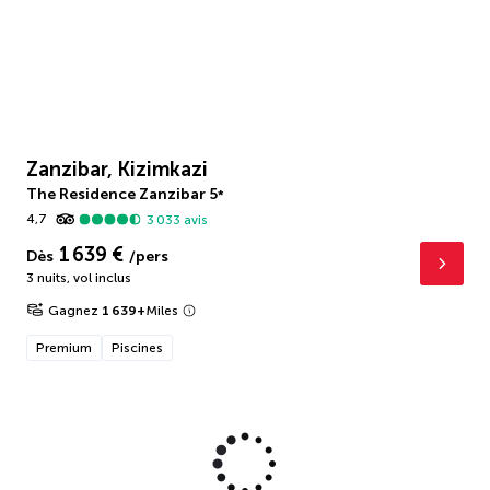
Zanzibar, Kizimkazi
The Residence Zanzibar
5
*
4,7
3 033
avis
1 639 €
Dès
/pers
3 nuits
,
vol inclus
Gagnez
1 639
+
Miles
Premium
Piscines