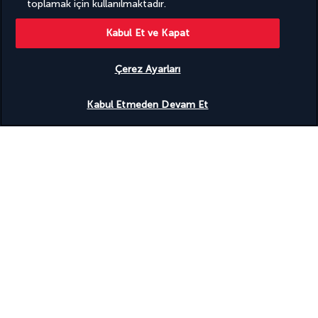
toplamak için kullanılmaktadır.
Kabul Et ve Kapat
BIZI TAKIP EDIN
Çerez Ayarları
Uygunluğu gör
Kabul Etmeden Devam Et
BIZE ULAŞIN
Pazartesiden Cumaya kadar 10.00'dan 20.00'ye,
Cumartesi ve Pazar günleri 10.00'dan 18.00'e
kadar. UTC+3
Sizi ücretsiz arayalım
TURKISH AIRLINES