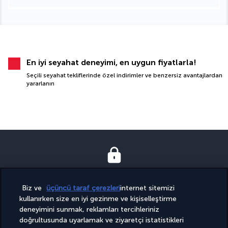
En iyi seyahat deneyimi, en uygun fiyatlarla!
Seçili seyahat tekliflerinde özel indirimler ve benzersiz avantajlardan
yararlanın
GÜVENLI ÖDEME
Biz ve
üçüncü taraf çerezleri
internet sitemizi
kullanırken size en iyi gezinme ve kişiselleştirme
deneyimini sunmak, reklamları tercihleriniz
doğrultusunda uyarlamak ve ziyaretçi istatistikleri