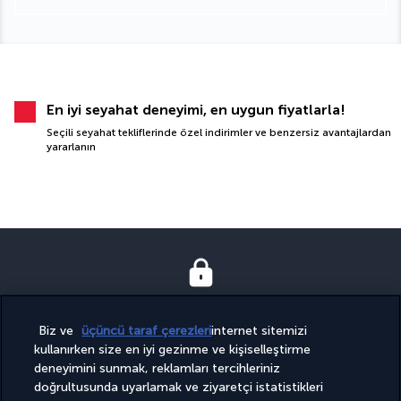
En iyi seyahat deneyimi, en uygun fiyatlarla!
Seçili seyahat tekliflerinde özel indirimler ve benzersiz avantajlardan
yararlanın
GÜVENLI ÖDEME
Biz ve
üçüncü taraf çerezleri
internet sitemizi
kullanırken size en iyi gezinme ve kişiselleştirme
deneyimini sunmak, reklamları tercihleriniz
doğrultusunda uyarlamak ve ziyaretçi istatistikleri