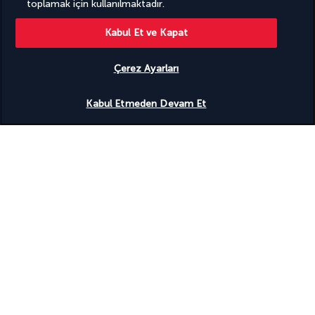
toplamak için kullanılmaktadır.
Kabul Et ve Kapat
BIZI TAKIP EDIN
Çerez Ayarları
Uygunluğu gör
Kabul Etmeden Devam Et
BIZE ULAŞIN
Pazartesiden Cumaya kadar 10.00'dan 20.00'ye,
Cumartesi ve Pazar günleri 10.00'dan 18.00'e
kadar. UTC+3
Sizi ücretsiz arayalım
TURKISH AIRLINES