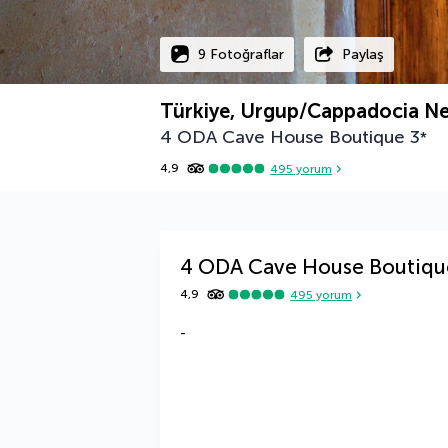
9 Fotoğraflar
Paylaş
Türkiye, Urgup/Cappadocia Ne
4 ODA Cave House Boutique
3
*
4,9
495
yorum
4 ODA Cave House Boutiqu
4,9
495
yorum
-