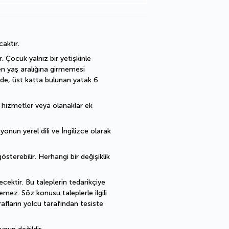
caktır.
 Çocuk yalnız bir yetişkinle 
en yaş aralığına girmemesi 
de, üst katta bulunan yatak 6 
ı hizmetler veya olanaklar ek 
nun yerel dili ve İngilizce olarak 
sterebilir. Herhangi bir değişiklik 
cektir. Bu taleplerin tedarikçiye 
mez. Söz konusu taleplerle ilgili 
fların yolcu tarafından tesiste 