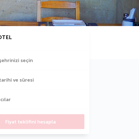
OTEL
şehrinizi seçin
tarihi ve süresi
cılar
Fiyat teklifini hesapla