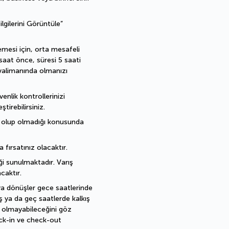
gilerini Görüntüle” 
mesi için, orta mesafeli 
aat önce, süresi 5 saati 
valimanında olmanızı 
lik kontrollerinizi 
tirebilirsiniz.
l olup olmadığı konusunda 
 fırsatınız olacaktır.
i sunulmaktadır. Varış 
caktır.
ya dönüşler gece saatlerinde 
ş ya da geç saatlerde kalkış 
 olmayabileceğini göz 
ck-in ve check-out 