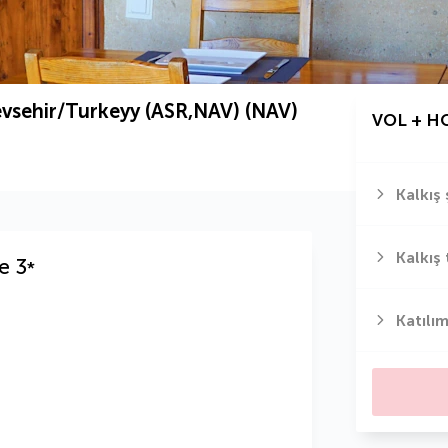
vsehir/Turkeyy (ASR,NAV) (NAV)
VOL + H
Kalkış 
Kalkış 
e
3
*
Katılım