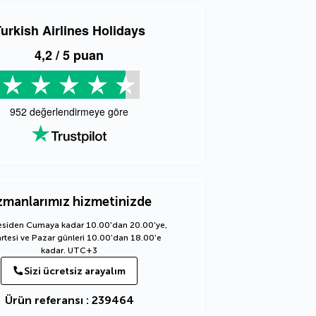
urkish Airlines Holidays
4,2
/ 5 puan
952
değerlendirmeye göre
manlarımız hizmetinizde
esiden Cumaya kadar 10.00'dan 20.00'ye,
tesi ve Pazar günleri 10.00'dan 18.00'e
kadar. UTC+3
Sizi ücretsiz arayalım
Ürün referansı : 239464