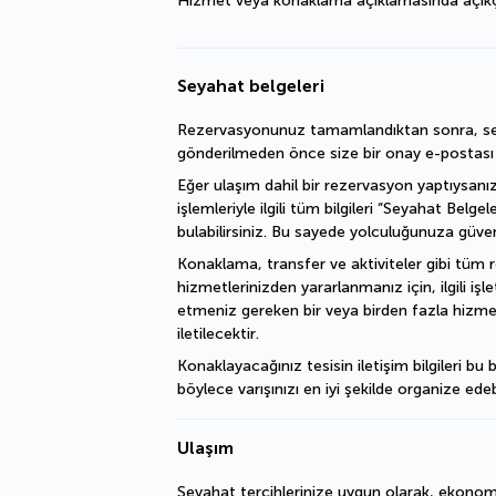
Hizmet veya konaklama açıklamasında açıkça bel
Seyahat belgeleri
Rezervasyonunuz tamamlandıktan sonra, sey
gönderilmeden önce size bir onay e-postası il
Eğer ulaşım dahil bir rezervasyon yaptıysanız
işlemleriyle ilgili tüm bilgileri “Seyahat Belgel
bulabilirsiniz. Bu sayede yolculuğunuza güvenl
Konaklama, transfer ve aktiviteler gibi tüm 
hizmetlerinizden yararlanmanız için, ilgili iş
etmeniz gereken bir veya birden fazla hizme
iletilecektir.
Konaklayacağınız tesisin iletişim bilgileri bu b
böylece varışınızı en iyi şekilde organize edebi
Ulaşım
Seyahat tercihlerinize uygun olarak, ekonomi,