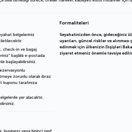
irtilmediği sürece, oteller hareket kabiliyeti kısıtlı misafirler için u
Formaliteleri
ahat belgeleriniz 
Seyahatinizden önce, gideceğiniz ülk
etilecektir.
uyarıları, güncel riskler ve alınmas
edinmek için ülkenizin Dışişleri Baka
, check-in ve bagaj 
ziyaret etmeniz önemle tavsiye edilir
eriniz” başlıklı e-postada 
e başlayabilirsiniz.
rezervasyonlu 
letmeye zorunlu olarak ibraz 
t kuponu tarafınıza 
elgelerde yer alacaktır, 
lirsiniz.
 business veya birinci sınıf 