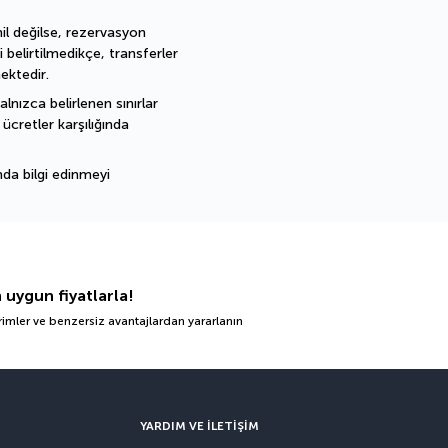
l değilse, rezervasyon 
i belirtilmedikçe, transferler 
mektedir.
lnızca belirlenen sınırlar 
ücretler karşılığında 
da bilgi edinmeyi 
n uygun fiyatlarla!
irimler ve benzersiz avantajlardan yararlanın
YARDIM VE ILETIŞIM