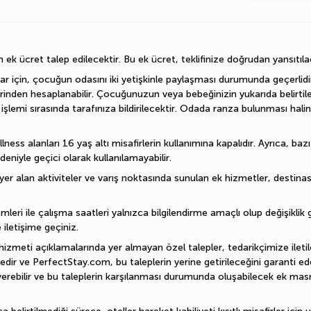
n ek ücret talep edilecektir. Bu ek ücret, teklifinize doğrudan yansıtıla
ar için, çocuğun odasını iki yetişkinle paylaşması durumunda geçerlidir.
erinden hesaplanabilir. Çocuğunuzun veya bebeğinizin yukarıda belirtil
emi sırasında tarafınıza bildirilecektir. Odada ranza bulunması halin
ess alanları 16 yaş altı misafirlerin kullanımına kapalıdır. Ayrıca, baz
deniyle geçici olarak kullanılamayabilir.
er alan aktiviteler ve varış noktasında sunulan ek hizmetler, destinasyo
mleri ile çalışma saatleri yalnızca bilgilendirme amaçlı olup değişiklik gö
 iletişime geçiniz.
hizmeti açıklamalarında yer almayan özel talepler, tedarikçimize iletile
dir ve PerfectStay.com, bu taleplerin yerine getirileceğini garanti ede
erebilir ve bu taleplerin karşılanması durumunda oluşabilecek ek masra