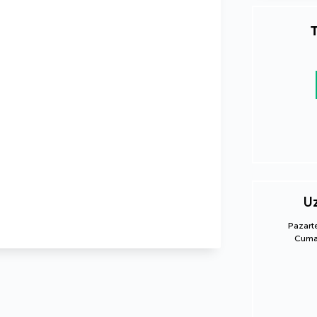
T
Uz
Pazart
Cumar