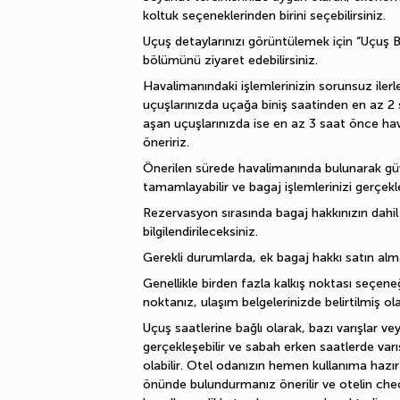
koltuk seçeneklerinden birini seçebilirsiniz.
Uçuş detaylarınızı görüntülemek için “Uçuş Bil
bölümünü ziyaret edebilirsiniz.
Havalimanındaki işlemlerinizin sorunsuz ilerle
uçuşlarınızda uçağa biniş saatinden en az 2 s
aşan uçuşlarınızda ise en az 3 saat önce ha
öneririz.
Önerilen sürede havalimanında bulunarak güven
tamamlayabilir ve bagaj işlemlerinizi gerçekleş
Rezervasyon sırasında bagaj hakkınızın dahi
bilgilendirileceksiniz.
Gerekli durumlarda, ek bagaj hakkı satın alma
Genellikle birden fazla kalkış noktası seçeneğ
noktanız, ulaşım belgelerinizde belirtilmiş ola
Uçuş saatlerine bağlı olarak, bazı varışlar ve
gerçekleşebilir ve sabah erken saatlerde varı
olabilir. Otel odanızın hemen kullanıma hazır
önünde bulundurmanız önerilir ve otelin che