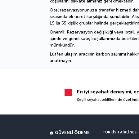
koşullarını dikkate almanız gerekmektedir.
Otel rezervasyonunuza transfer hizmeti dahi
sırasında ek ücret karşılığında sunulabilir. Aks
15 ila 55 kişilik gruplar halinde gerçekleştiril
Önemli: Rezervasyon değişikliği veya iptali, ya
içinde ve genel satış koşullarımızda belirtilen 
mümkündür.
Lütfen ulaşım aracının karbon salınımı hakkın
unutmayın.
En iyi seyahat deneyimi, e
Seçili seyahat tekliflerinde özel ind
GÜVENLI ÖDEME
TURKISH AIRLINES