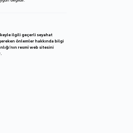
ygun değildir.
eyle ilgili geçerli seyahat
ı gereken önlemler hakkında bilgi
nlığı’nın resmî web sitesini
.