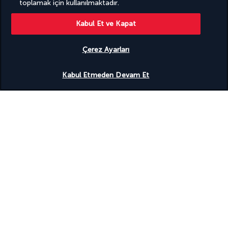
toplamak için kullanılmaktadır.
Kabul Et ve Kapat
BIZI TAKIP EDIN
Çerez Ayarları
Uygunluğu gör
Kabul Etmeden Devam Et
BIZE ULAŞIN
Pazartesiden Cumaya kadar 10.00'dan 20.00'ye,
Cumartesi ve Pazar günleri 10.00'dan 18.00'e
kadar. UTC+3
Sizi ücretsiz arayalım
TURKISH AIRLINES