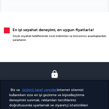
En iyi seyahat deneyimi, en uygun fiyatlarla!
Seçili seyahat tekliflerinde özel indirimler ve benzersiz avantajlardan
yararlanın
GÜVENLI ÖDEME
Biz ve
üçüncü taraf çerezleri
internet sitemizi
kullanırken size en iyi gezinme ve kişiselleştirme
deneyimini sunmak, reklamları tercihleriniz
doğrultusunda uyarlamak ve ziyaretçi istatistikleri