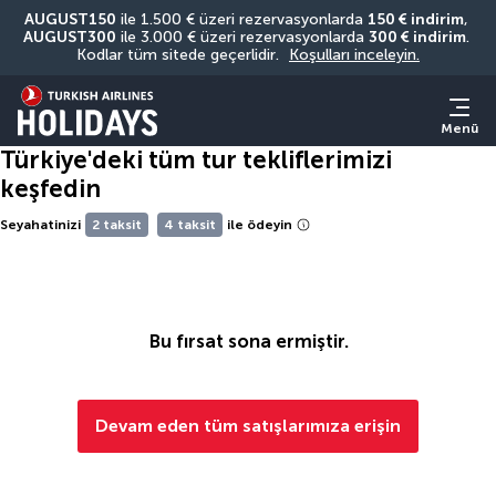
AUGUST150
 ile 1.500 € üzeri rezervasyonlarda 
150 € indirim
, 
AUGUST300
 ile 3.000 € üzeri rezervasyonlarda 
300 € indirim
. 
Kodlar tüm sitede geçerlidir. 
Koşulları inceleyin.
Menü
Türkiye'deki tüm tur tekliflerimizi
keşfedin
Seyahatinizi
2 taksit
4 taksit
ile ödeyin
Bu fırsat sona ermiştir.
Devam eden tüm satışlarımıza erişin