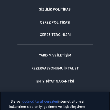
GIZLILIK POLITIKASI
ÇEREZ POLITIKASI
ÇEREZ TERCIHLERI
YARDIM VE ILETIŞIM
REZERVASYONUMU IPTAL ET
EN IYI FIYAT GARANTISI
İPTAL GÜVENCESI
Biz ve
üçüncü taraf çerezleri
internet sitemizi
kullanırken size en iyi gezinme ve kişiselleştirme
NEDEN BIZIMLE REZERVASYON YAPMALISINIZ?