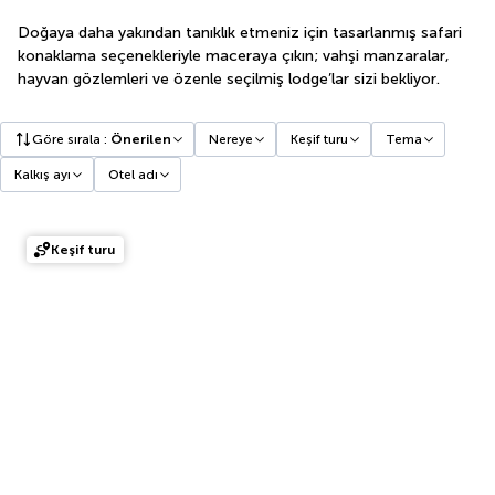
Doğaya daha yakından tanıklık etmeniz için tasarlanmış safari
konaklama seçenekleriyle maceraya çıkın; vahşi manzaralar,
hayvan gözlemleri ve özenle seçilmiş lodge’lar sizi bekliyor.
Göre sırala
:
Önerilen
Nereye
Keşif turu
Tema
Kalkış ayı
Otel adı
Keşif turu