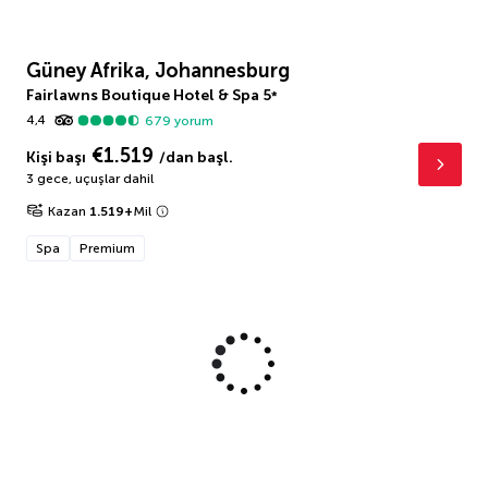
Güney Afrika, Johannesburg
Fairlawns Boutique Hotel & Spa
5
*
4,4
679
yorum
€1.519
Kişi başı
/dan başl.
3 gece
,
uçuşlar dahil
Kazan
1.519
+
Mil
Spa
Premium