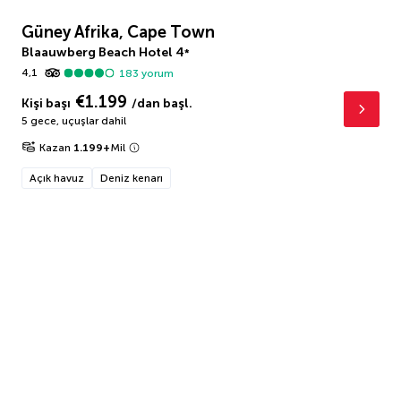
Güney Afrika, Cape Town
Blaauwberg Beach Hotel
4
*
4,1
183
yorum
€1.199
Kişi başı
/dan başl.
5 gece
,
uçuşlar dahil
Kazan
1.199
+
Mil
Açık havuz
Deniz kenarı