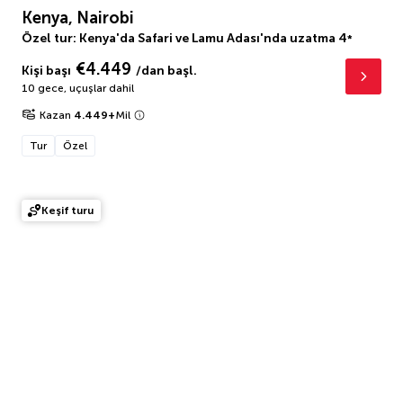
Kenya, Nairobi
Özel tur: Kenya'da Safari ve Lamu Adası'nda uzatma
4
*
€4.449
Kişi başı
/dan başl.
10 gece
,
uçuşlar dahil
Kazan
4.449
+
Mil
Tur
Özel
Keşif turu