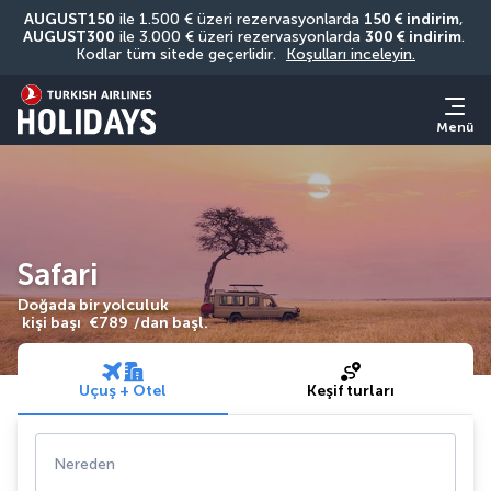
AUGUST150
 ile 1.500 € üzeri rezervasyonlarda 
150 € indirim
, 
AUGUST300
 ile 3.000 € üzeri rezervasyonlarda 
300 € indirim
. 
Kodlar tüm sitede geçerlidir. 
Koşulları inceleyin.
Menü
Safari
Doğada bir yolculuk
kişi başı
€789
/dan başl.
Uçuş + Otel
Keşif turları
Nereden