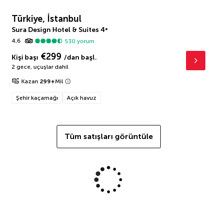
Türkiye, İstanbul
Sura Design Hotel & Suites
4
*
4,6
530
yorum
€299
Kişi başı
/dan başl.
2 gece
,
uçuşlar dahil
Kazan
299
+
Mil
Şehir kaçamağı
Açık havuz
Tüm satışları görüntüle