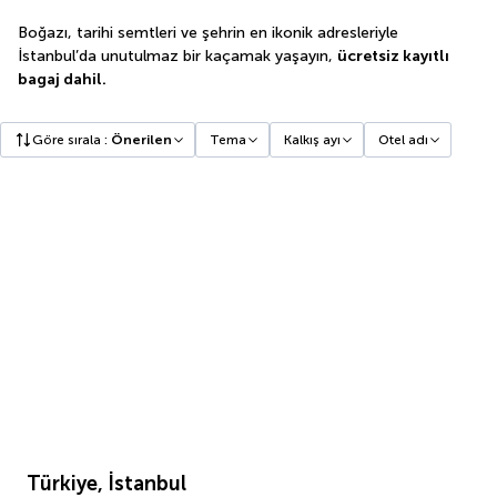
Boğazı, tarihi semtleri ve şehrin en ikonik adresleriyle
İstanbul’da unutulmaz bir kaçamak yaşayın,
ücretsiz kayıtlı
bagaj dahil.
Göre sırala
:
Önerilen
Tema
Kalkış ayı
Otel adı
Türkiye, İstanbul