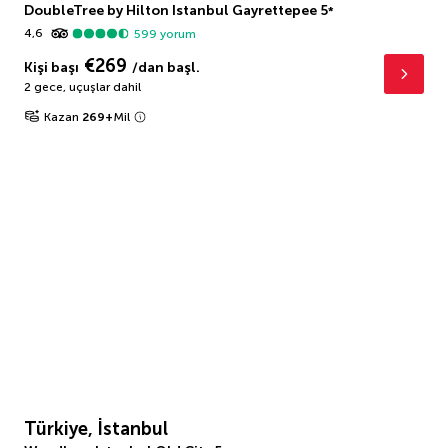
DoubleTree by Hilton Istanbul Gayrettepee
5
*
4,6
599
yorum
€269
Kişi başı
/dan başl.
2 gece
,
uçuşlar dahil
Kazan
269
+
Mil
Türkiye, İstanbul