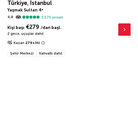
Türkiye, İstanbul
Yaşmak Sultan
4
*
4,8
3.575
yorum
€279
Kişi başı
/dan başl.
2 gece
,
uçuşlar dahil
Kazan
279
+
Mil
Şehir Merkezi
Kahvaltı dahil