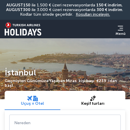
AUGUST150
 ile 1.500 € üzeri rezervasyonlarda 
150 € indirim
, 
AUGUST300
 ile 3.000 € üzeri rezervasyonlarda 
300 € indirim
. 
Kodlar tüm sitede geçerlidir. 
Koşulları inceleyin.
Menü
İstanbul
Geçmişten Günümüze Yaşayan Miras
kişi başı
€239
/dan
başl.
Uçuş + Otel
Keşif turları
Nereden