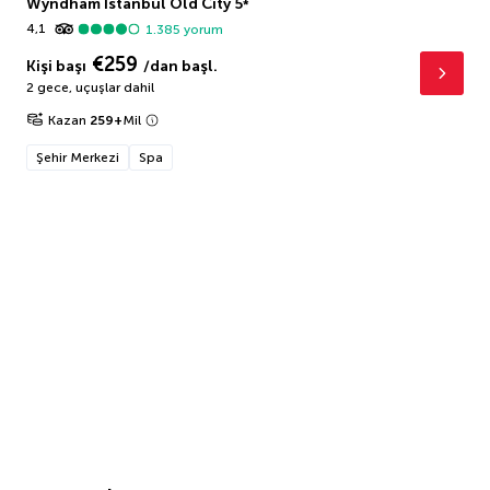
Wyndham Istanbul Old City
5
*
4,1
1.385
yorum
€259
Kişi başı
/dan başl.
2 gece
,
uçuşlar dahil
Kazan
259
+
Mil
Şehir Merkezi
Spa