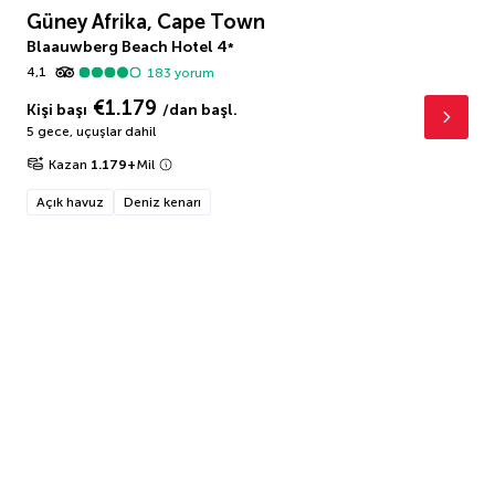
Güney Afrika, Cape Town
Blaauwberg Beach Hotel
4
*
4,1
183
yorum
€1.179
Kişi başı
/dan başl.
5 gece
,
uçuşlar dahil
Kazan
1.179
+
Mil
Açık havuz
Deniz kenarı