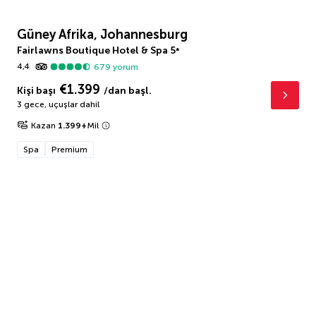
Güney Afrika, Johannesburg
Fairlawns Boutique Hotel & Spa
5
*
4,4
679
yorum
€1.399
Kişi başı
/dan başl.
3 gece
,
uçuşlar dahil
Kazan
1.399
+
Mil
Spa
Premium