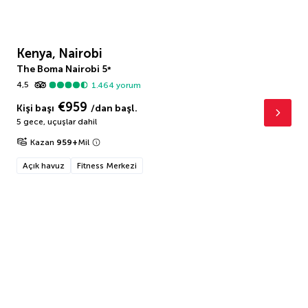
Kenya, Nairobi
The Boma Nairobi
5
*
4,5
1.464
yorum
€959
Kişi başı
/dan başl.
5 gece
,
uçuşlar dahil
Kazan
959
+
Mil
Açık havuz
Fitness Merkezi