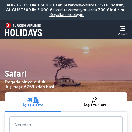
AUGUST150
 ile 1.500 € üzeri rezervasyonlarda 
150 € indirim
, 
AUGUST300
 ile 3.000 € üzeri rezervasyonlarda 
300 € indirim
. 
Koşulları inceleyin.
Menü
Safari
Doğada bir yolculuk
kişi başı
€759
/dan başl.
Uçuş + Otel
Keşif turları
Nereden