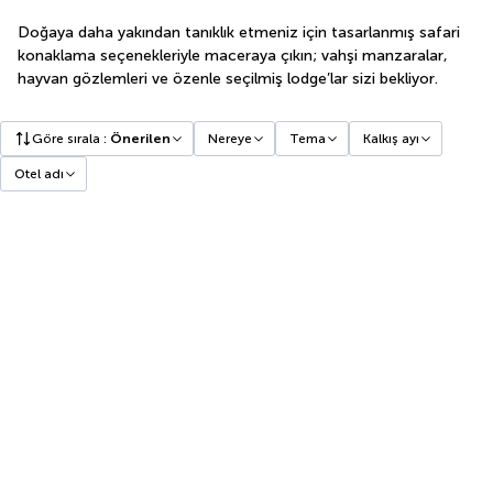
Doğaya daha yakından tanıklık etmeniz için tasarlanmış safari
konaklama seçenekleriyle maceraya çıkın; vahşi manzaralar,
hayvan gözlemleri ve özenle seçilmiş lodge’lar sizi bekliyor.
Göre sırala
:
Önerilen
Nereye
Tema
Kalkış ayı
Otel adı