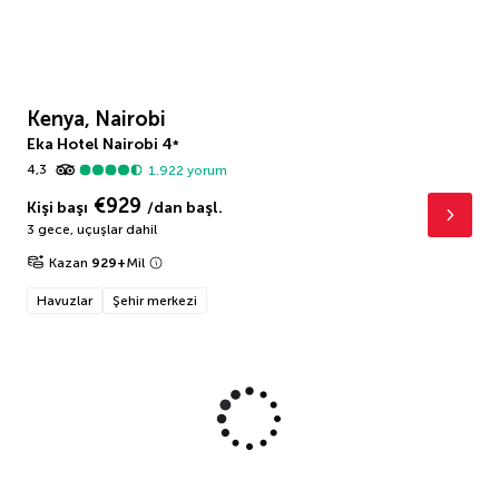
Kenya, Nairobi
Eka Hotel Nairobi
4
*
4,3
1.922
yorum
€929
Kişi başı
/dan başl.
3 gece
,
uçuşlar dahil
Kazan
929
+
Mil
Havuzlar
Şehir merkezi