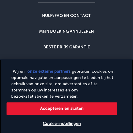
HULP/FAQ EN CONTACT
MIJN BOEKING ANNULEREN
BESTE PRIJS GARANTIE
ANNULERINGSGARANTIE
Wij en
onze externe partners
gebruiken cookies om
optimale navigatie en aanpassingen te bieden bij het
WAAROM BIJ ONS BOEKEN?
gebruik van onze site, om advertenties af te
stemmen op uw interesses en om
bezoekstatistieken te verzamelen.
Diese Website wird von PerfectStay.com, in Zusammenarbeit mit
Accepteren en sluiten
Turkish Airlines veröffentlicht. Der Verkauf erfolgt durch
PerfectStay.com
Cookie-instellingen