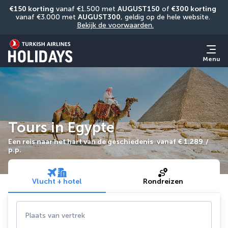
€150 korting
 vanaf €1.500 met 
AUGUST150
 of 
€300 korting
vanaf €3.000 met 
AUGUST300
, geldig op de hele website. 
Bekijk de voorwaarden.
Menu
Tours in Egypte
Een reis naar het hart van de geschiedenis
vanaf
€ 1.289
/
p.p.
Vlucht + hotel
Rondreizen
Plaats van vertrek