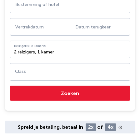
Bestemming of hotel
Vertrekdatum
Datum terugkeer
Reiziger(s) & kamer(s)
2 reizigers
,
1 kamer
Class
Zoeken
Spreid je betaling, betaal in
2x
of
4x