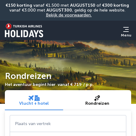
€150 korting
 vanaf €1.500 met 
AUGUST150
 of 
€300 korting
vanaf €3.000 met 
AUGUST300
, geldig op de hele website. 
Bekijk de voorwaarden.
Menu
Rondreizen
Het aventuur begint hier
vanaf
€ 719
/ p.p.
Vlucht + hotel
Rondreizen
Plaats van vertrek