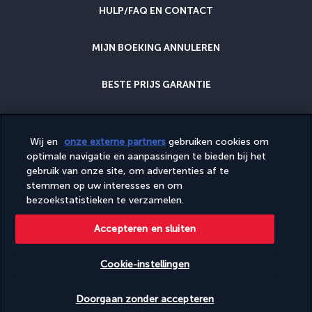
HULP/FAQ EN CONTACT
MIJN BOEKING ANNULEREN
BESTE PRIJS GARANTIE
ANNULERINGSGARANTIE
Wij en
onze externe partners
gebruiken cookies om
optimale navigatie en aanpassingen te bieden bij het
WAAROM BIJ ONS BOEKEN?
gebruik van onze site, om advertenties af te
stemmen op uw interesses en om
bezoekstatistieken te verzamelen.
Diese Website wird von PerfectStay.com, in Zusammenarbeit mit
Accepteren en sluiten
Turkish Airlines veröffentlicht. Der Verkauf erfolgt durch
PerfectStay.com
Cookie-instellingen
Doorgaan zonder accepteren