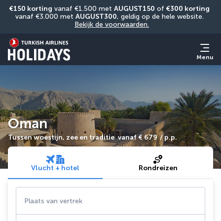
€150 korting
 vanaf €1.500 met 
AUGUST150
 of 
€300 korting
vanaf €3.000 met 
AUGUST300
, geldig op de hele website. 
Bekijk de voorwaarden.
Menu
Oman
Tussen woestijn, zee en traditie
vanaf
€ 679
/ p.p.
Vlucht + hotel
Rondreizen
Plaats van vertrek