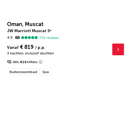
Oman, Muscat
JW Marriott Muscat
5
*
4,9
732
reviews
€ 819
Vanaf
/ p.p.
3 nachten
,
inclusief vluchten
Win
819
+
Miles
Buitenzwembad
Spa