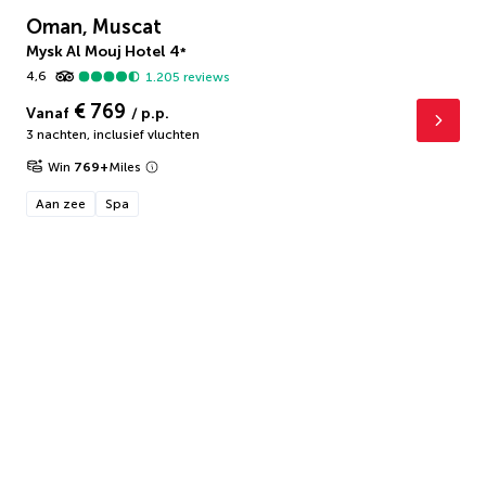
Oman, Muscat
Mysk Al Mouj Hotel
4
*
4,6
1.205
reviews
€ 769
Vanaf
/ p.p.
3 nachten
,
inclusief vluchten
Win
769
+
Miles
Aan zee
Spa