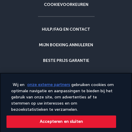
COOKIEVOORKEUREN
HULP/FAQ EN CONTACT
MIJN BOEKING ANNULEREN
BESTE PRIJS GARANTIE
ANNULERINGSGARANTIE
Wij en
onze externe partners
gebruiken cookies om
optimale navigatie en aanpassingen te bieden bij het
WAAROM BIJ ONS BOEKEN?
gebruik van onze site, om advertenties af te
stemmen op uw interesses en om
bezoekstatistieken te verzamelen.
Diese Website wird von PerfectStay.com, in Zusammenarbeit mit
Accepteren en sluiten
Turkish Airlines veröffentlicht. Der Verkauf erfolgt durch
PerfectStay.com