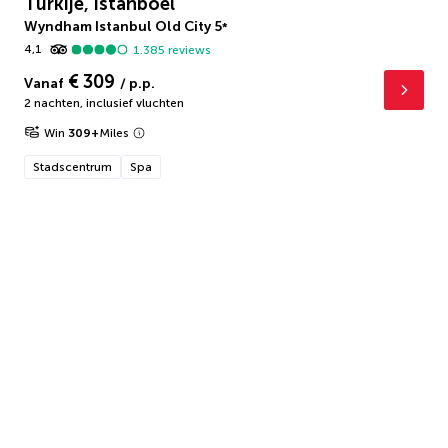
Turkije, Istanboel
Wyndham Istanbul Old City
5
*
4,1
1.385
reviews
€ 309
Vanaf
/ p.p.
2 nachten
,
inclusief vluchten
Win
309
+
Miles
Stadscentrum
Spa