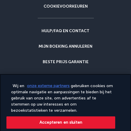
COOKIEVOORKEUREN
HULP/FAQ EN CONTACT
MIJN BOEKING ANNULEREN
BESTE PRIJS GARANTIE
ANNULERINGSGARANTIE
Wij en
onze externe partners
gebruiken cookies om
optimale navigatie en aanpassingen te bieden bij het
WAAROM BIJ ONS BOEKEN?
gebruik van onze site, om advertenties af te
stemmen op uw interesses en om
bezoekstatistieken te verzamelen.
Diese Website wird von PerfectStay.com, in Zusammenarbeit mit
Accepteren en sluiten
Turkish Airlines veröffentlicht. Der Verkauf erfolgt durch
PerfectStay.com