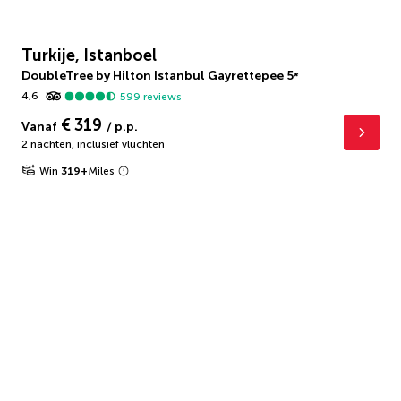
Turkije, Istanboel
DoubleTree by Hilton Istanbul Gayrettepee
5
*
4,6
599
reviews
€ 319
Vanaf
/ p.p.
2 nachten
,
inclusief vluchten
Win
319
+
Miles