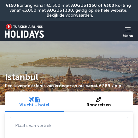
€150 korting
 vanaf €1.500 met 
AUGUST150
 of 
€300 korting
vanaf €3.000 met 
AUGUST300
, geldig op de hele website. 
Bekijk de voorwaarden.
Menu
Istanbul
Een levende erfenis van vroeger en nu
vanaf
€ 289
/ p.p.
Vlucht + hotel
Rondreizen
Plaats van vertrek