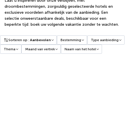
Laat u inspireren door onze verblijven, met
droombestemmingen, zorgvuldig geselecteerde hotels en
exclusieve voordelen afhankelijk van de aanbieding. Een
selectie onweerstaanbare deals, beschikbaar voor een
beperkte tijd: boek uw volgende vakantie zonder te wachten.
Sorteren op
:
Aanbevolen
Bestemming
Type aanbieding
Thema
Maand van vertrek
Naam van het hotel