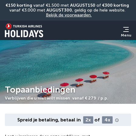
€150 korting
 vanaf €1.500 met 
AUGUST150
 of 
€300 korting
vanaf €3.000 met 
AUGUST300
, geldig op de hele website. 
Bekijk de voorwaarden.
Menu
Topaanbiedingen
Verblijven die u niet wilt missen
vanaf
€ 279
/ p.p.
Spreid je betaling, betaal in
2x
of
4x