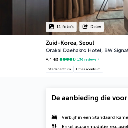
11 foto's
Delen
Zuid-Korea, Seoul
Orakai Daehakro Hotel, BW Signat
4,7
136
reviews
Stadscentrum
Fitnesscentrum
De aanbieding die voor
Verblijf in een Standaard Kame
Enkel accommodatie, exclusief