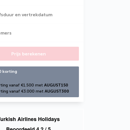
jfsduur en vertrekdatum
emers
Prijs berekenen
0 korting
ting vanaf €1.500 met 
AUGUST150
ting vanaf €3.000 met 
AUGUST300
urkish Airlines Holidays
Beoordeeld
4,2
/ 5