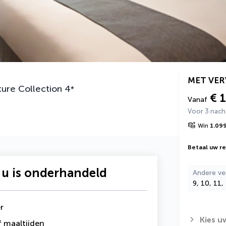
MET VE
ure Collection
4
*
€ 
Vanaf
Voor 3 nac
Win
1.09
Betaal uw rei
 u is onderhandeld
Andere ve
9, 10, 11,
r
Kies u
 maaltijden