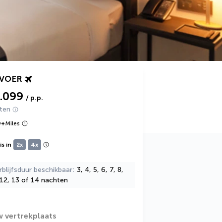
RVOER
1.099
/ p.p.
hten
9
+
Miles
s in
2x
4x
rblijfsduur beschikbaar
3, 4, 5, 6, 7, 8,
 12, 13 of 14 nachten
w vertrekplaats