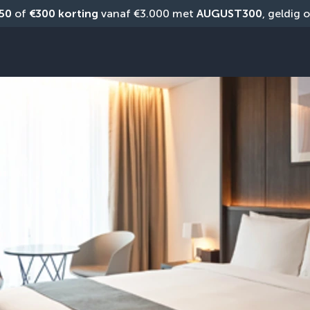
50
 of 
€300 korting
 vanaf €3.000 met 
AUGUST300
, geldig 