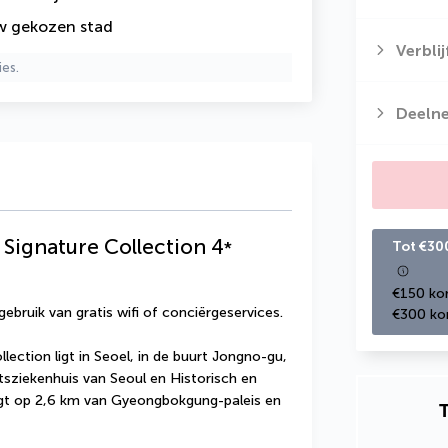
uw gekozen stad
Verbli
ies.
Deeln
Signature Collection
4
*
Tot €30
€150 kor
gebruik van gratis wifi of conciërgeservices.
€300 kor
ction ligt in Seoel, in de buurt Jongno-gu, 
itsziekenhuis van Seoul en Historisch en 
igt op 2,6 km van Gyeongbokgung-paleis en 
T