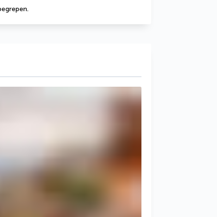
nbegrepen.
g