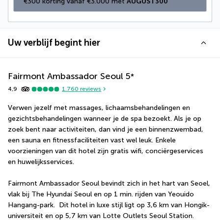
€300 korting vanaf €3.000 met 
AUGUST300
Uw verblijf begint hier
Fairmont Ambassador Seoul
5
*
4,9
1.760
reviews
Verwen jezelf met massages, lichaamsbehandelingen en 
gezichtsbehandelingen wanneer je de spa bezoekt. Als je op 
zoek bent naar activiteiten, dan vind je een binnenzwembad, 
een sauna en fitnessfaciliteiten vast wel leuk. Enkele 
voorzieningen van dit hotel zijn gratis wifi, conciërgeservices 
en huwelijksservices.
Fairmont Ambassador Seoul bevindt zich in het hart van Seoel, 
vlak bij The Hyundai Seoul en op 1 min. rijden van Yeouido 
Hangang-park.  Dit hotel in luxe stijl ligt op 3,6 km van Hongik-
universiteit en op 5,7 km van Lotte Outlets Seoul Station.