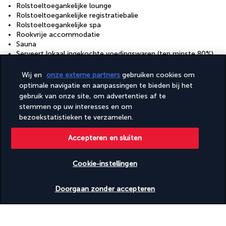
Rolstoeltoegankelijke lounge
Rolstoeltoegankelijke registratiebalie
Rolstoeltoegankelijke spa
Rookvrije accommodatie
Sauna
Serveert lokaal ingekochte voedingswaren (ten minste 80%)
Stomerij / wasserijservice
Ten minste 80% van de verlichting werkt met leds
Wij en
onze externe partners
gebruiken cookies om
Uitgebreid recyclingbeleid
optimale navigatie en aanpassingen te bieden bij het
Uitgebreid voedselverspillingsbeleid
gebruik van onze site, om advertenties af te
Valetparkeren (toeslag)
stemmen op uw interesses en om
Valetparkeren voor voertuigen met een rolstoel
bezoekstatistieken te verzamelen.
Vegan maaltijden beschikbaar
Vegetarisch ontbijt beschikbaar
Accepteren en sluiten
Vegetarische maaltijden beschikbaar
Wasserij
Wisselen van beddengoed (op aanvraag)
Cookie-instellingen
Wisselen van handdoeken (op aanvraag)
Beschikbare data nakijken
Faciliteiten
Doorgaan zonder accepteren
Conferentieruimte
Fitnessfaciliteiten
Spabehandelingsruimte(s)