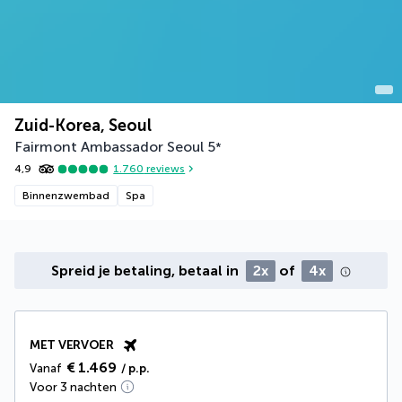
Zuid-Korea, Seoul
Fairmont Ambassador Seoul
5
*
4,9
1.760
reviews
Binnenzwembad
Spa
Spreid je betaling, betaal in
2x
of
4x
MET VERVOER
€ 1.469
Vanaf
/ p.p.
Voor 3 nachten