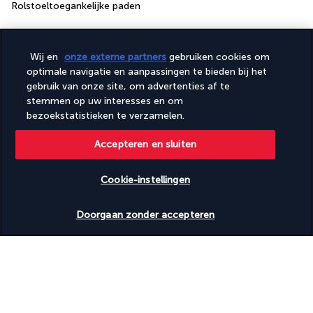
Rolstoeltoegankelijke paden
Uw formule
Wij en
onze externe partners
gebruiken cookies om
optimale navigatie en aanpassingen te bieden bij het
gebruik van onze site, om advertenties af te
Nuttige informatie
stemmen op uw interesses en om
bezoekstatistieken te verzamelen.
Accepteren en sluiten
Turkish Airlines Holidays
Cookie-instellingen
Beoordeeld
4,2
/ 5
Beschikbare data nakijken
Doorgaan zonder accepteren
Gebaseerd op
951
beoordelingen