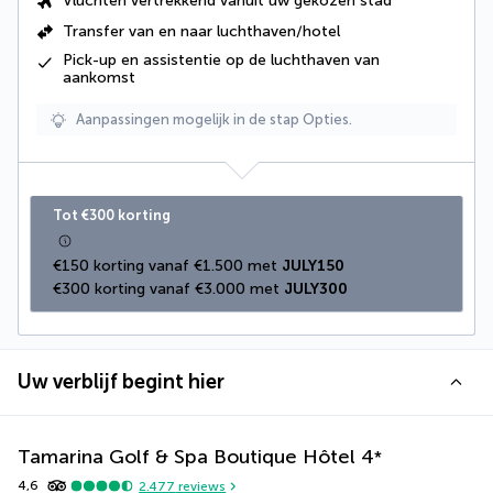
Vluchten vertrekkend vanuit uw gekozen stad
Transfer van en naar luchthaven/hotel
Pick-up en assistentie op de luchthaven van
aankomst
Aanpassingen mogelijk in de stap Opties.
Tot €300 korting
€150 korting vanaf €1.500 met 
JULY150
€300 korting vanaf €3.000 met 
JULY300
Uw verblijf begint hier
Tamarina Golf & Spa Boutique Hôtel
4
*
4,6
2.477
reviews