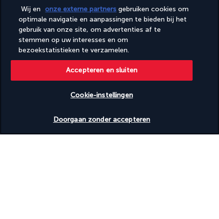
Met zijn tweeën/besloten dineren
Wij en
onze externe partners
gebruiken cookies om
Op privéstrand
optimale navigatie en aanpassingen te bieden bij het
Paardrijmogelijkheden in de omgeving
gebruik van onze site, om advertenties af te
Picknickplaats
stemmen op uw interesses en om
Pro-shop
Rolstoeltoegankelijk – nee
bezoekstatistieken te verzamelen.
Stomerij / wasserijservice
Strandlakens
Accepteren en sluiten
Strandligstoelen
Terras
Cookie-instellingen
Tuin
Vervoer van/naar de luchthaven (toeslag)
Vismogelijkheden in de omgeving
Doorgaan zonder accepteren
Wandel/fietsroutes in de buurt
Wasserij
Windsurfen in de buurt
Yogalessen ter plaatse
Faciliteiten
Fitnessfaciliteiten
Spabehandelingsruimte(s)
Volledig uitgeruste spa