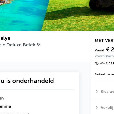
talya
MET VE
anic Deluxe Belek
5
*
€ 
Vanaf
Voor 9 nac
Win
2.08
Betaal uw rei
 u is onderhandeld
Kies u
en
gramma
Verbli