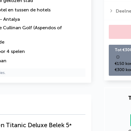
uw gekozen stad
tel en
tussen de hotels
Deeln
- Antalya
e Cullinan Golf (Aspendos of
de
Tot €30
or 4 spelen
aan
€150 kor
€300 kor
ies.
T
en Titanic Deluxe Belek
5
*