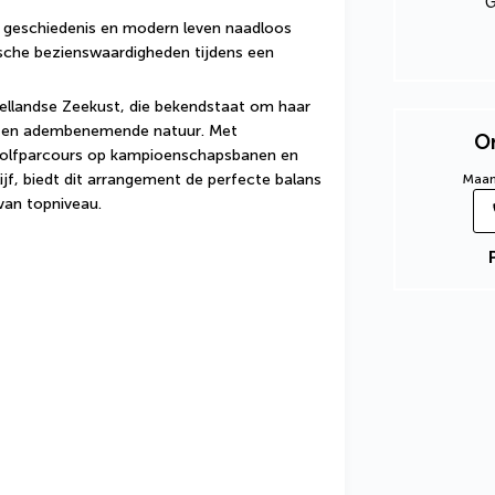
G
r geschiedenis en modern leven naadloos 
che bezienswaardigheden tijdens een 
ellandse Zeekust, die bekendstaat om haar 
ts en adembenemende natuur. Met 
On
golfparcours op kampioenschapsbanen en 
ijf, biedt dit arrangement de perfecte balans 
Maand
van topniveau.