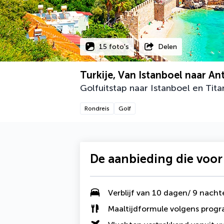
15 foto's
Delen
Turkije, Van Istanboel naar An
Golfuitstap naar Istanboel en Tit
Rondreis
Golf
De aanbieding die voor
Verblijf van 10 dagen/ 9 nacht
Maaltijdformule volgens pro