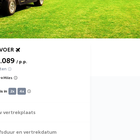
RVOER
2.089
/ p.p.
hten
9
+
Miles
s in
2x
4x
w vertrekplaats
jfsduur en vertrekdatum