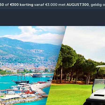
50
 of 
€300 korting
 vanaf €3.000 met 
AUGUST300
, geldig 