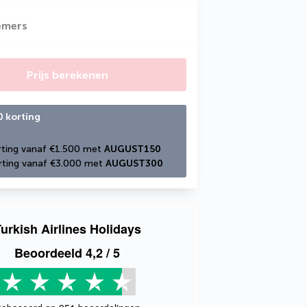
emers
Prijs berekenen
0 korting
ting vanaf €1.500 met 
AUGUST150
ting vanaf €3.000 met 
AUGUST300
urkish Airlines Holidays
Beoordeeld
4,2
/ 5